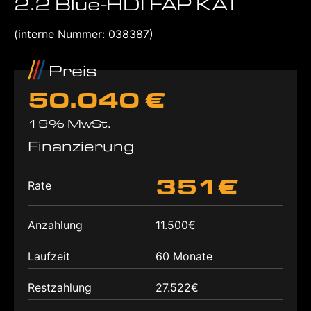
2.2 Blue-HDI FAP KAT
(interne Nummer: 038387)
Preis
50.040 €
19% MwSt.
Finanzierung
351€
Rate
Anzahlung
11.500€
Laufzeit
60 Monate
Restzahlung
27.522€