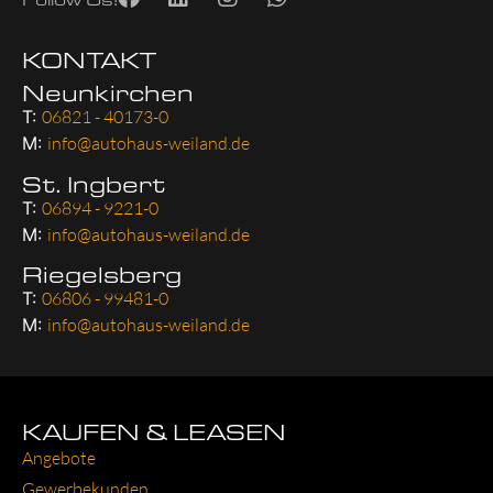
KONTAKT
Neunkirchen
T:
06821 - 40173-0
M:
info@autohaus-weiland.de
St. Ingbert
T:
06894 - 9221-0
M:
info@autohaus-weiland.de
Riegelsberg
T:
06806 - 99481-0
M:
info@autohaus-weiland.de
KAUFEN & LEASEN
Ange­bo­te
Gewer­be­kun­den