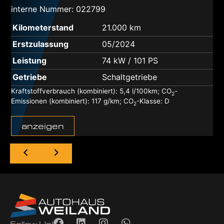
interne Nummer: 022799
Kilometerstand
21.000 km
Erstzulassung
05/2024
Leistung
74 kW / 101 PS
Getriebe
Schaltgetriebe
Kraftstoffverbrauch (kombiniert):
5,4 l/100km
;
CO
-
2
Emissionen (kombiniert):
117 g/km
;
CO
-Klasse:
D
2
anzeigen
Follow Us!