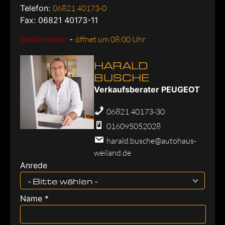
Telefon:
06821 40173-0
Fax: 06821 40173-11
geschlossen
-
öffnet um 08:00 Uhr
HARALD
BUSCHE
Verkaufsberater PEUGEOT
06821 40173-30
016095052028
harald.busche@autohaus-
weiland.de
Anrede
- Bitte wählen -
Name *