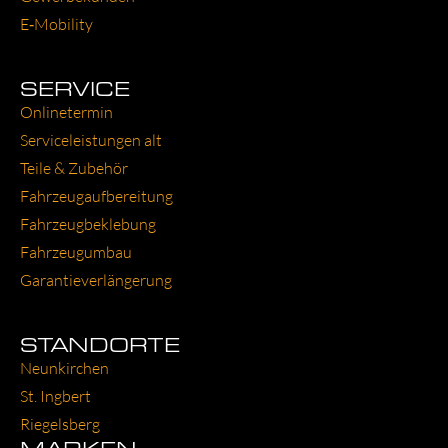
E‑Mobility
SERVICE
Online­ter­min
Ser­vice­leis­tun­gen alt
Tei­le & Zube­hör
Fahr­zeug­auf­be­rei­tung
Fahr­zeug­be­kle­bung
Fahr­zeug­um­bau
Garantie­verlängerung
STANDORTE
Neun­kir­chen
St. Ing­bert
Rie­gels­berg
MARKEN