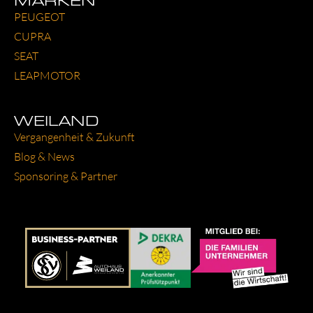
PEU­GEOT
CUP­RA
SEAT
LEAP­MO­TOR
WEILAND
Ver­gan­gen­heit & Zukunft
Blog & News
Spon­so­ring & Part­ner