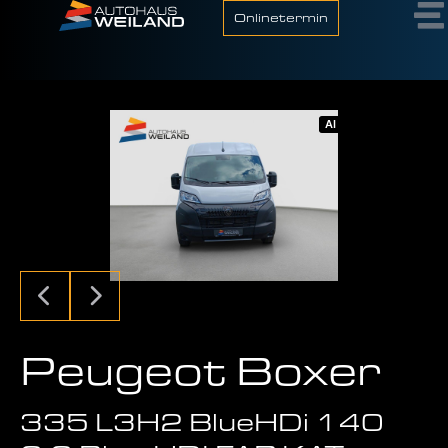
Onlinetermin
AI
Peugeot Boxer
335 L3H2 BlueHDi 140