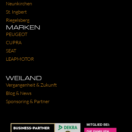
Neun­kir­chen
St. Ing­bert
Rie­gels­berg
MARKEN
PEU­GEOT
CUP­RA
SEAT
LEAP­MO­TOR
WEILAND
Ver­gan­gen­heit & Zukunft
Blog & News
Spon­so­ring & Part­ner