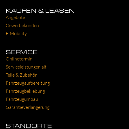
KAUFEN & LEASEN
Ange­bo­te
Gewer­be­kun­den
E‑Mobility
SERVICE
Online­ter­min
Ser­vice­leis­tun­gen alt
Tei­le & Zube­hör
Fahr­zeug­auf­be­rei­tung
Fahr­zeug­be­kle­bung
Fahr­zeug­um­bau
Garantie­verlängerung
STANDORTE