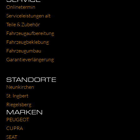
Online­ter­min
Ser­vice­leis­tun­gen alt
Tei­le & Zube­hör
Fahr­zeug­auf­be­rei­tung
Fahr­zeug­be­kle­bung
Fahr­zeug­um­bau
Garantie­verlängerung
STANDORTE
Neun­kir­chen
St. Ing­bert
Rie­gels­berg
MARKEN
PEU­GEOT
CUP­RA
SEAT