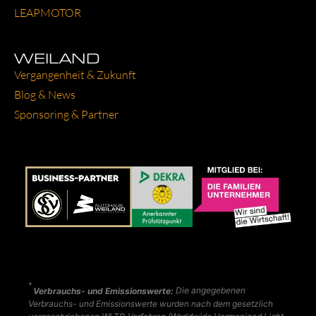
LEAP­MO­TOR
WEILAND
Ver­gan­gen­heit & Zukunft
Blog & News
Spon­so­ring & Part­ner
*
Verbrauchs- und Emissionswerte:
Die angegebenen
Verbrauchs- und Emissionswerte wurden nach dem gesetzlich