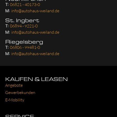
T:
06821 - 40173-0
M:
info@autohaus-weiland.de
St. Ingbert
T:
06894 - 9221-0
M:
info@autohaus-weiland.de
Riegelsberg
T:
06806 - 99481-0
M:
info@autohaus-weiland.de
KAUFEN & LEASEN
Ange­bo­te
Gewer­be­kun­den
E‑Mobility
SERVICE