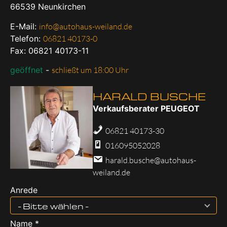
66539
Neunkirchen
E-Mail:
info@autohaus-weiland.de
Telefon:
06821 40173-0
Fax: 06821 40173-11
geöffnet
-
schließt um 18:00 Uhr
HARALD BUSCHE
Verkaufsberater PEUGEOT
06821 40173-30
016095052028
harald.busche@autohaus-
weiland.de
Anrede
- Bitte wählen -
Name *