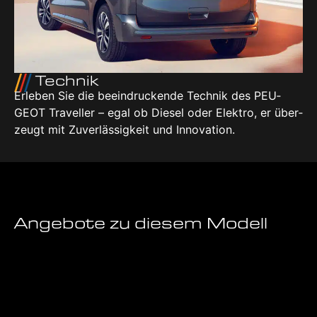
Tech­nik
Erle­ben Sie die beein­dru­cken­de Tech­nik des PEU­
GEOT Tra­vel­ler – egal ob Die­sel oder Elek­tro, er über­
zeugt mit Zuver­läs­sig­keit und Inno­va­ti­on.
Angebote zu diesem Modell