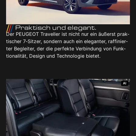
Prak­tisch und ele­gant.
Der PEU­GEOT Tra­vel­ler ist nicht nur ein äußerst prak­
ti­scher 7‑Sitzer, son­dern auch ein ele­gan­ter, raf­fi­nier­
ter Beglei­ter, der die per­fek­te Ver­bin­dung von Funk­
tio­na­li­tät, Design und Tech­no­lo­gie bie­tet.
AI