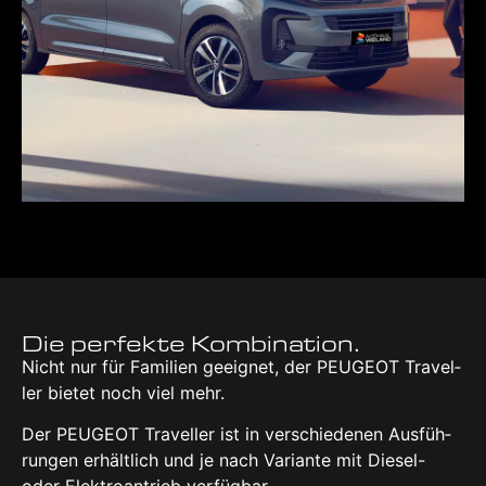
Die per­fek­te Kom­bi­na­ti­on.
Nicht nur für Fami­li­en geeig­net, der PEU­GEOT Tra­vel­
ler bie­tet noch viel mehr.
Der PEU­GEOT Tra­vel­ler ist in ver­schie­de­nen Aus­füh­
run­gen erhält­lich und je nach Vari­an­te mit Die­sel-