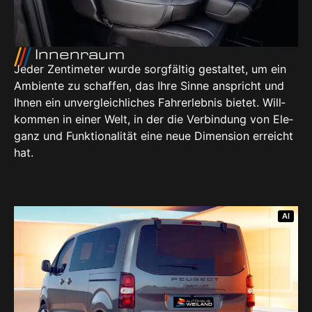
Innen­raum
Jeder Zen­ti­me­ter wur­de sorg­fäl­tig gestal­tet, um ein
Ambi­en­te zu schaf­fen, das Ihre Sin­ne anspricht und
Ihnen ein unver­gleich­li­ches Fahr­erleb­nis bie­tet. Will­
kom­men in einer Welt, in der die Ver­bin­dung von Ele­
ganz und Funk­tio­na­li­tät eine neue Dimen­si­on erreicht
hat.
AI