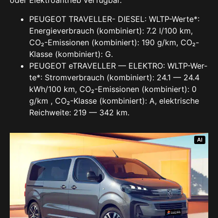
oder Elek­tro­an­trieb ver­füg­bar.
PEU­GEOT TRA­VEL­LER- DIE­SEL: WLTP-Wer­te*:
Ener­gie­ver­brauch (kom­bi­niert): 7.2 l/100 km,
CO₂-Emis­sio­nen (kom­bi­niert): 190 g/km, CO₂-
Klas­se (kom­bi­niert): G.
PEU­GEOT eTRA­VEL­LER — ELEK­TRO: WLTP-Wer­
te*: Strom­ver­brauch (kom­bi­niert): 24.1 — 24.4
kWh/100 km, CO₂-Emis­sio­nen (kom­bi­niert): 0
g/km , CO₂-Klas­se (kom­bi­niert): A, elek­tri­sche
Reich­wei­te: 219 — 342 km.
AI