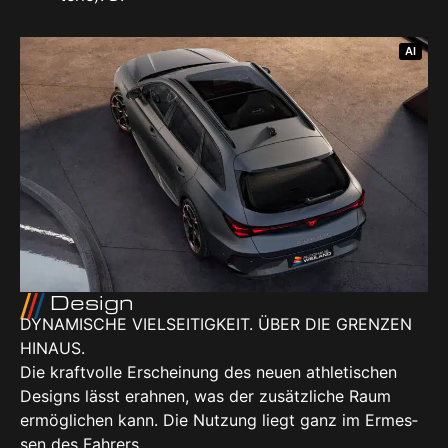
AI
Design
DYNA­MI­SCHE VIEL­SEI­TIG­KEIT. ÜBER DIE GREN­ZEN
HIN­AUS.
Die kraft­vol­le Erschei­nung des neu­en ath­le­ti­schen
Designs lässt erah­nen, was der zusätz­li­che Raum
ermög­li­chen kann. Die Nut­zung liegt ganz im Ermes­
sen des Fah­rers.