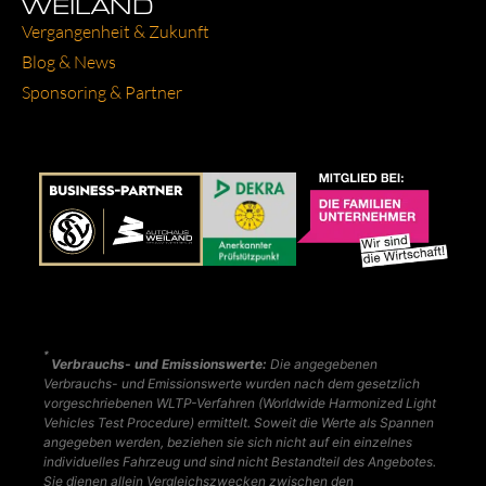
WEILAND
Ver­gan­gen­heit & Zukunft
Blog & News
Spon­so­ring & Part­ner
*
Verbrauchs- und Emissionswerte:
Die angegebenen
Verbrauchs- und Emissionswerte wurden nach dem gesetzlich
vorgeschriebenen WLTP-Verfahren (Worldwide Harmonized Light
Vehicles Test Procedure) ermittelt. Soweit die Werte als Spannen
angegeben werden, beziehen sie sich nicht auf ein einzelnes
individuelles Fahrzeug und sind nicht Bestandteil des Angebotes.
Sie dienen allein Vergleichszwecken zwischen den