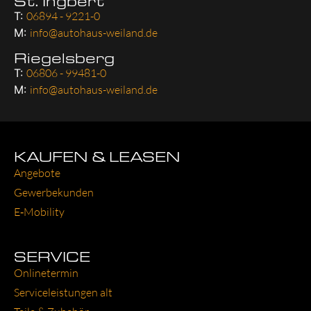
St. Ingbert
T:
06894 - 9221-0
M:
info@autohaus-weiland.de
Riegelsberg
T:
06806 - 99481-0
M:
info@autohaus-weiland.de
KAUFEN & LEASEN
Ange­bo­te
Gewer­be­kun­den
E‑Mobility
SERVICE
Online­ter­min
Ser­vice­leis­tun­gen alt