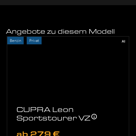
Angebote zu diesem Modell
Benzin
Privat
AI
CUPRA Leon
Sportstourer VZ
ab
279 €