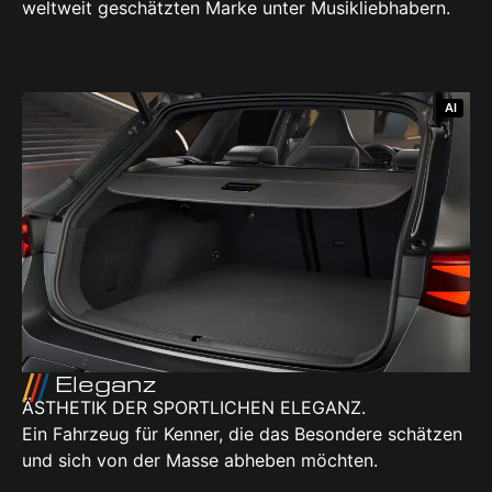
welt­weit geschätz­ten Mar­ke unter Musik­lieb­ha­bern.
AI
Ele­ganz
ÄSTHE­TIK DER SPORT­LI­CHEN ELE­GANZ.
Ein Fahr­zeug für Ken­ner, die das Beson­de­re schät­zen
und sich von der Mas­se abhe­ben möch­ten.