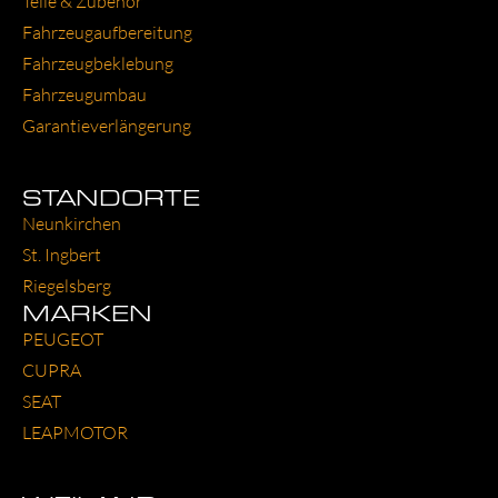
Tei­le & Zube­hör
Fahr­zeug­auf­be­rei­tung
Fahr­zeug­be­kle­bung
Fahr­zeug­um­bau
Garantie­verlängerung
STANDORTE
Neun­kir­chen
St. Ing­bert
Rie­gels­berg
MARKEN
PEU­GEOT
CUP­RA
SEAT
LEAP­MO­TOR