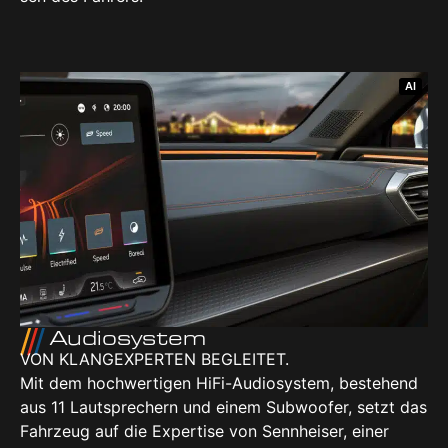
AI
Audio­sys­tem
VON KLANG­EX­PER­TEN BEGLEI­TET.
Mit dem hoch­wer­ti­gen HiFi-Audio­sys­tem, bestehend
aus 11 Laut­spre­chern und einem Sub­woo­fer, setzt das
Fahr­zeug auf die Exper­ti­se von Senn­hei­ser, einer