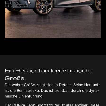
Ein Her­aus­for­de­rer braucht
Grö­ße.
Die wah­re Grö­ße zeigt sich in Details. Sei­ne Her­kunft
ist die Renn­stre­cke. Das ist sicht­bar, durch die dyna­
mi­sche Lini­en­füh­rung.
Der CUP­RA Leon Sports­tou­rer ist als Ben­zi­ner, Die­sel