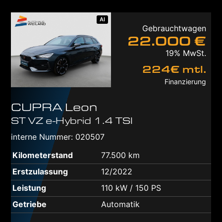
AI
Gebrauchtwagen
22.000 €
19% MwSt.
224€ mtl.
Finanzierung
CUPRA
Leon
ST VZ e-Hybrid 1.4 TSI
interne Nummer: 020507
Kilometerstand
77.500 km
Erstzulassung
12/2022
Leistung
110 kW / 150 PS
Getriebe
Automatik
n