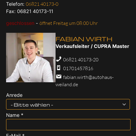
Telefon:
06821 40173-0
Fax: 06821 40173-11
geschlossen
-
öffnet Freitag um 08:00 Uhr
FABIAN WIRTH
Verkaufsleiter / CUPRA Master
06821 40173-20
01701457816
fabian.wirth@autohaus-
weiland.de
Anrede
- Bitte wählen -
Name *
E-Mail *