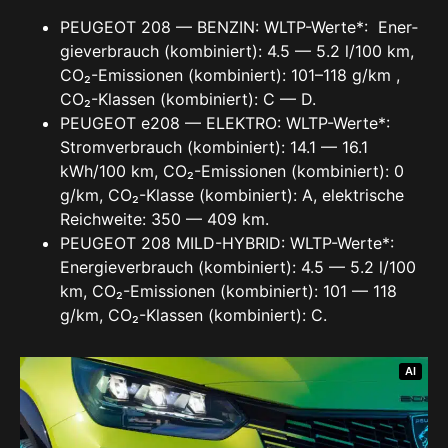
PEU­GEOT 208 — BEN­ZIN: WLTP-Wer­te*: Ener­
gie­ver­brauch (kom­bi­niert): 4.5 — 5.2 l/100 km,
CO₂-Emis­sio­nen (kom­bi­niert): 101–118 g/km ,
CO₂-Klas­sen (kom­bi­niert): C — D.
PEU­GEOT e208 — ELEK­TRO: WLTP-Wer­te*:
Strom­ver­brauch (kom­bi­niert): 14.1 — 16.1
kWh/100 km, CO₂-Emis­sio­nen (kom­bi­niert): 0
g/km, CO₂-Klas­se (kom­bi­niert): A, elek­tri­sche
Reich­wei­te: 350 — 409 km.
PEU­GEOT 208 MILD-HYBRID: WLTP-Wer­te*:
Ener­gie­ver­brauch (kom­bi­niert): 4.5 — 5.2 l/100
km, CO₂-Emis­sio­nen (kom­bi­niert): 101 — 118
g/km, CO₂-Klas­sen (kom­bi­niert): C.
AI