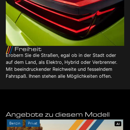
Frei­heit
Erobern Sie die Stra­ßen, egal ob in der Stadt oder
auf dem Land, als Elek­tro, Hybrid oder Ver­bren­ner.
Mit beein­dru­cken­der Reich­wei­te und fes­seln­dem
Fahr­spaß. Ihnen ste­hen alle Mög­lich­kei­ten offen.
Angebote zu diesem Modell
Benzin
Privat
AI