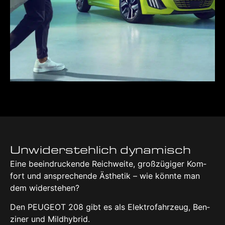
Unwi­der­steh­lich dyna­misch
Eine beein­dru­cken­de Reich­wei­te, groß­zü­gi­ger Kom­
fort und anspre­chen­de Ästhe­tik – wie könn­te man
dem wider­ste­hen?
Den PEU­GEOT 208 gibt es als Elek­tro­fahr­zeug, Ben­
zi­ner und Mild­hy­brid.