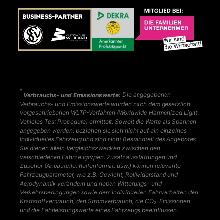
*
Verbrauchs- und Emissionswerte:
Die angegebenen
Verbrauchs- und Emissionswerte wurden nach dem gesetzlich
vorgeschriebenen WLTP-Verfahren (Worldwide Harmonized Light
Vehicles Test Procedure) ermittelt. Soweit die Werte als Spannen
angegeben werden, beziehen sie sich nicht auf ein einzelnes
individuelles Fahrzeug und sind nicht Bestandteil des Angebotes.
Sie dienen allein Vergleichszwecken zwischen den
verschiedenen Fahrzeugtypen. Zusatzausstattungen und
Zubehör (Anbauteile, Reifenformat, usw.) können relevante
Fahrzeugparameter, wie z.B. Gewicht, Rollwiderstand und
Aerodynamik verändern und neben Witterungs- und
Verkehrsbedingungen sowie dem individuellen Fahrverhalten den
Kraftstoffverbrauch, den Stromverbrauch, die CO₂-Emissionen
und die Fahrleistungswerte eines Fahrzeugs beeinflussen.