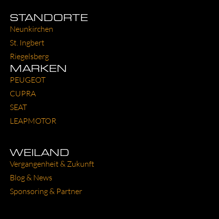
STANDORTE
Neun­kir­chen
St. Ing­bert
Rie­gels­berg
MARKEN
PEU­GEOT
CUP­RA
SEAT
LEAP­MO­TOR
WEILAND
Ver­gan­gen­heit & Zukunft
Blog & News
Spon­so­ring & Part­ner