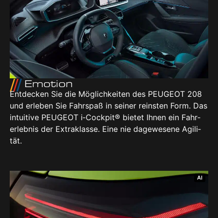
Emo­ti­on
Ent­de­cken Sie die Mög­lich­kei­ten des PEU­GEOT 208
und erle­ben Sie Fahr­spaß in sei­ner reins­ten Form.
Das
intui­ti­ve PEU­GEOT i‑Cockpit® bie­tet Ihnen ein Fahr­
erleb­nis der Extra­klas­se. Eine nie dage­we­se­ne Agi­li­
tät.
AI