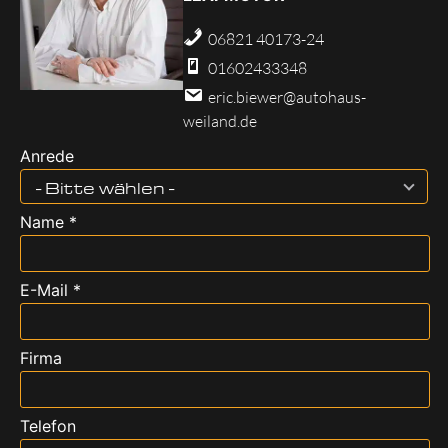
06821 40173-24
01602433348
eric.biewer@autohaus-
weiland.de
Anrede
- Bitte wählen -
Name *
E-Mail *
Firma
Telefon