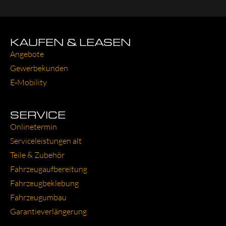
KAUFEN & LEASEN
Ange­bo­te
Gewer­be­kun­den
E‑Mobility
SERVICE
Online­ter­min
Ser­vice­leis­tun­gen alt
Tei­le & Zube­hör
Fahr­zeug­auf­be­rei­tung
Fahr­zeug­be­kle­bung
Fahr­zeug­um­bau
Garantie­verlängerung