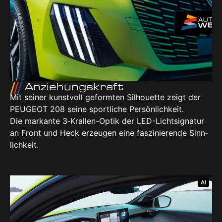
Anzie­hungs­kraft
Mit sei­ner kunst­voll geform­ten Sil­hou­et­te zeigt der
PEU­GEOT 208 sei­ne sport­li­che Per­sön­lich­keit.
Die mar­kan­te 3‑Kral­len-Optik der LED-Licht­si­gna­tur
an Front und Heck erzeu­gen eine fas­zi­nie­ren­de Sinn­
lich­keit.
AI