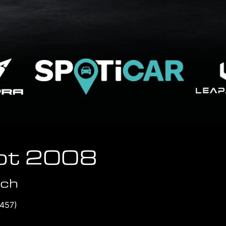
ot 2008
ech
6457)