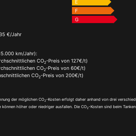
E
F
G
35 €/Jahr
15.000 km/Jahr):
chschnittlichen CO
-Preis von 127€/t)
2
chschnittlichen CO
-Preis von 60€/t)
2
schnittlichen CO
-Preis von 200€/t)
2
echnung der möglichen CO
-Kosten erfolgt daher anhand von drei verschie
2
e können höher oder niedriger ausfallen. Die CO
-Kosten sind beim Tanken 
2