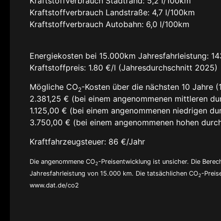
Kraftstoffverbrauch Stadtrand:
5,2 l/100km
Kraftstoffverbrauch Landstraße:
4,7 l/100km
Kraftstoffverbrauch Autobahn:
6,0 l/100km
Energiekosten bei 15.000km Jahresfahrleistung:
14
Kraftstoffpreis:
1.80 €/l (Jahresdurchschnitt 2025)
Mögliche CO
-Kosten über die nächsten 10 Jahre (
2
2.381,25 € (bei einem angenommenen mittleren dur
1.125,00 € (bei einem angenommenen niedrigen dur
3.750,00 € (bei einem angenommenen hohen durch
Kraftfahrzeugsteuer:
86 €/Jahr
Die angenommene CO
-Preisentwicklung ist unsicher. Die Ber
2
Jahresfahrleistung von 15.000 km. Die tatsächlichen CO
-Preis
2
www.dat.de/co2