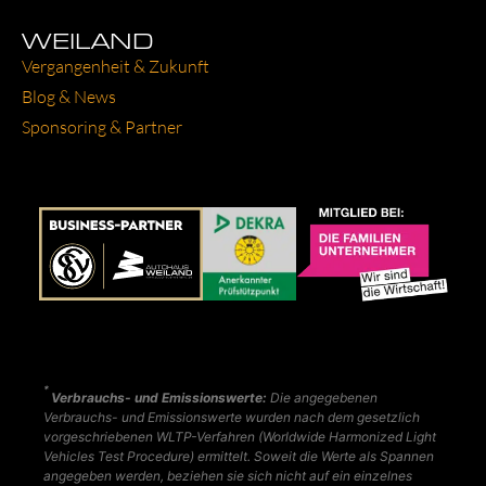
WEILAND
Ver­gan­gen­heit & Zukunft
Blog & News
Spon­so­ring & Part­ner
*
Verbrauchs- und Emissionswerte:
Die angegebenen
Verbrauchs- und Emissionswerte wurden nach dem gesetzlich
vorgeschriebenen WLTP-Verfahren (Worldwide Harmonized Light
Vehicles Test Procedure) ermittelt. Soweit die Werte als Spannen
angegeben werden, beziehen sie sich nicht auf ein einzelnes