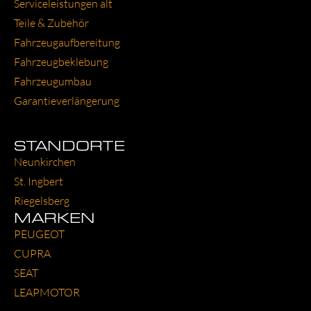
Ser­vice­leis­tun­gen alt
Tei­le & Zube­hör
Fahr­zeug­auf­be­rei­tung
Fahr­zeug­be­kle­bung
Fahr­zeug­um­bau
Garantie­verlängerung
STANDORTE
Neun­kir­chen
St. Ing­bert
Rie­gels­berg
MARKEN
PEU­GEOT
CUP­RA
SEAT
LEAP­MO­TOR