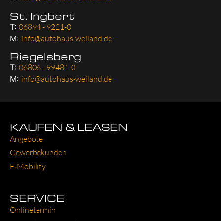
St. Ingbert
T:
06894 - 9221-0
M:
info@autohaus-weiland.de
Riegelsberg
T:
06806 - 99481-0
M:
info@autohaus-weiland.de
KAUFEN & LEASEN
Ange­bo­te
Gewer­be­kun­den
E‑Mobility
SERVICE
Online­ter­min