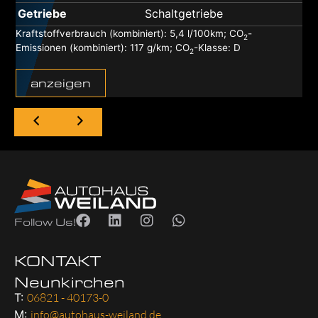
Getriebe
Schaltgetriebe
Kraftstoffverbrauch (kombiniert):
5,4 l/100km
;
CO
-
2
Emissionen (kombiniert):
117 g/km
;
CO
-Klasse:
D
2
anzeigen
Follow Us!
KONTAKT
Neunkirchen
T:
06821 - 40173-0
M:
info@autohaus-weiland.de