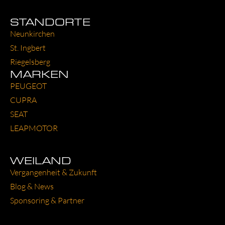
STANDORTE
Neun­kir­chen
St. Ing­bert
Rie­gels­berg
MARKEN
PEU­GEOT
CUP­RA
SEAT
LEAP­MO­TOR
WEILAND
Ver­gan­gen­heit & Zukunft
Blog & News
Spon­so­ring & Part­ner