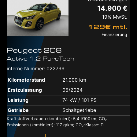
14.900 €
19% MwSt.
129€ mtl.
Finanzierung
Peugeot
208
Active 1.2 PureTech
interne Nummer: 022799
Kilometerstand
21.000 km
Erstzulassung
05/2024
Leistung
74 kW / 101 PS
Getriebe
Schaltgetriebe
Kraftstoffverbrauch (kombiniert):
5,4 l/100km
;
CO
-
2
Emissionen (kombiniert):
117 g/km
;
CO
-Klasse:
D
2