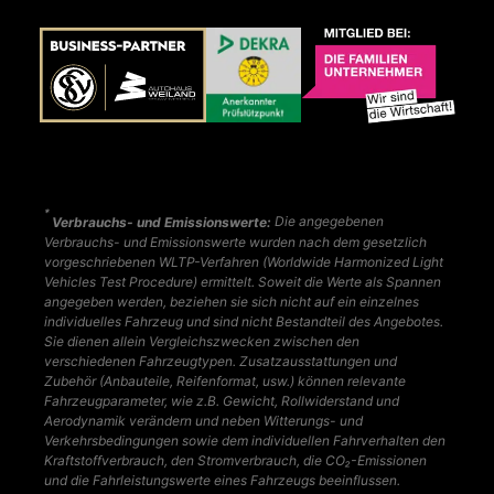
*
Verbrauchs- und Emissionswerte:
Die angegebenen
Verbrauchs- und Emissionswerte wurden nach dem gesetzlich
vorgeschriebenen WLTP-Verfahren (Worldwide Harmonized Light
Vehicles Test Procedure) ermittelt. Soweit die Werte als Spannen
angegeben werden, beziehen sie sich nicht auf ein einzelnes
individuelles Fahrzeug und sind nicht Bestandteil des Angebotes.
Sie dienen allein Vergleichszwecken zwischen den
verschiedenen Fahrzeugtypen. Zusatzausstattungen und
Zubehör (Anbauteile, Reifenformat, usw.) können relevante
Fahrzeugparameter, wie z.B. Gewicht, Rollwiderstand und
Aerodynamik verändern und neben Witterungs- und
Verkehrsbedingungen sowie dem individuellen Fahrverhalten den
Kraftstoffverbrauch, den Stromverbrauch, die CO₂-Emissionen
und die Fahrleistungswerte eines Fahrzeugs beeinflussen.