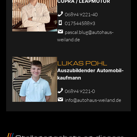
CUPRA / LEAPMOTOR
06894 9221-40
01754458893
pascal.blug@autohaus-
weiland.de
LUKAS POHL
Aus­zu­bil­den­der Au­to­mo­bil­
kauf­mann
06894 9221-0
info@autohaus-weiland.de