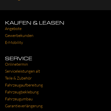
KAUFEN & LEASEN
Ange­bo­te
Gewer­be­kun­den
E‑Mobility
SERVICE
Online­ter­min
Ser­vice­leis­tun­gen alt
Tei­le & Zube­hör
Fahr­zeug­auf­be­rei­tung
Fahr­zeug­be­kle­bung
Fahr­zeug­um­bau
Garantie­verlängerung