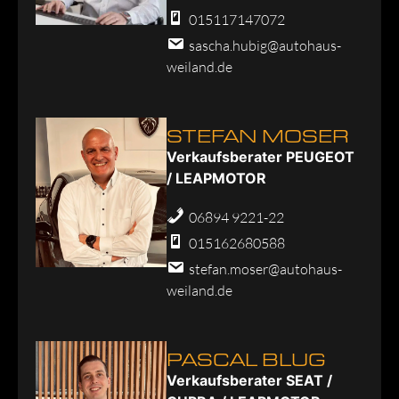
015117147072
sascha.hubig@autohaus-
weiland.de
STEFAN MOSER
Verkaufsberater PEUGEOT
/ LEAPMOTOR
06894 9221-22
015162680588
stefan.moser@autohaus-
weiland.de
PASCAL BLUG
Verkaufsberater SEAT /