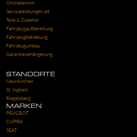
Online­ter­min
Ser­vice­leis­tun­gen alt
Tei­le & Zube­hör
Fahr­zeug­auf­be­rei­tung
Fahr­zeug­be­kle­bung
Fahr­zeug­um­bau
Garantie­verlängerung
STANDORTE
Neun­kir­chen
St. Ing­bert
Rie­gels­berg
MARKEN
PEU­GEOT
CUP­RA
SEAT