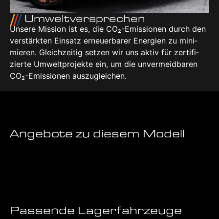
Umwelt­ver­spre­chen
Unse­re Mis­si­on ist es, die CO₂-Emis­sio­nen durch den
ver­stärk­ten Ein­satz erneu­er­ba­rer Ener­gien zu mini­
mie­ren. Gleich­zei­tig set­zen wir uns aktiv für zer­ti­fi­
zier­te Umwelt­pro­jek­te ein, um die unver­meid­ba­ren
CO₂-Emis­sio­nen aus­zu­glei­chen.
Angebote zu diesem Modell
Passende Lagerfahrzeuge