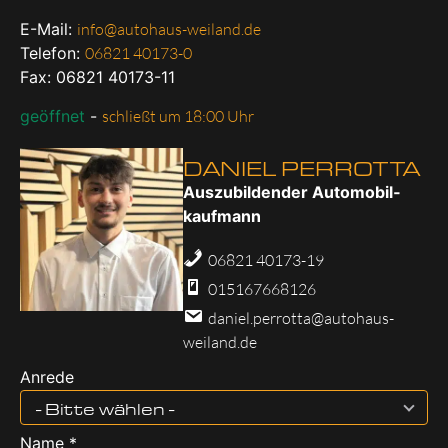
E-Mail:
info@autohaus-weiland.de
Telefon:
06821 40173-0
Fax: 06821 40173-11
geöffnet
-
schließt um 18:00 Uhr
DANIEL PERROTTA
Aus­zu­bil­den­der Au­to­mo­bil­
kauf­mann
06821 40173-19
015167668126
daniel.perrotta@autohaus-
weiland.de
Anrede
- Bitte wählen -
Name *