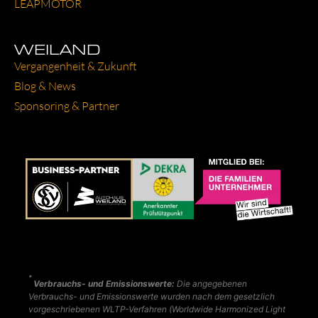
LEAP­MO­TOR
WEILAND
Ver­gan­gen­heit & Zukunft
Blog & News
Spon­so­ring & Part­ner
*
Verbrauchs- und Emissionswerte:
Die angegebenen
Verbrauchs- und Emissionswerte wurden nach dem gesetzlich
vorgeschriebenen WLTP-Verfahren (Worldwide Harmonized Light