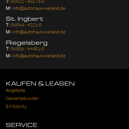
T:
06821 - 40173-0
M:
info@autohaus-weiland.de
St. Ingbert
T:
06894 - 9221-0
M:
info@autohaus-weiland.de
Riegelsberg
T:
06806 - 99481-0
M:
info@autohaus-weiland.de
KAUFEN & LEASEN
Ange­bo­te
Gewer­be­kun­den
E‑Mobility
SERVICE