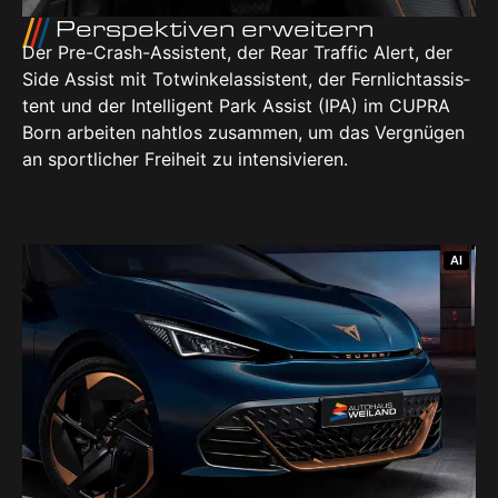
Per­spek­ti­ven erwei­tern
Der Pre-Crash-Assis­tent, der Rear Traf­fic Alert, der
Side Assist mit Tot­win­kel­as­sis­tent, der Fern­licht­as­sis­
tent und der Intel­li­gent Park Assist (IPA) im CUP­RA
Born arbei­ten naht­los zusam­men, um das Ver­gnü­gen
an sport­li­cher Frei­heit zu inten­si­vie­ren.
AI