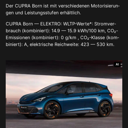
Der CUP­RA Born ist mit ver­schie­de­nen Moto­ri­sie­run­
gen und Leis­tungs­stu­fen erhält­lich.
CUP­RA Born — ELEK­TRO: WLTP-Wer­te*: Strom­ver­
brauch (kom­bi­niert): 14.9 — 15.9 kWh/100 km, CO₂-
Emis­sio­nen (kom­bi­niert): 0 g/km , CO₂-Klas­se (kom­
bi­niert): A, elek­tri­sche Reich­wei­te: 423 — 530 km.
AI