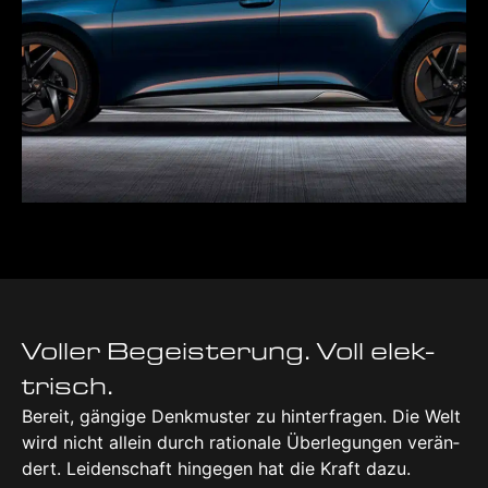
Vol­ler Begeis­te­rung. Voll elek­
trisch.
Bereit, gän­gi­ge Denk­mus­ter zu hin­ter­fra­gen. Die Welt
wird nicht allein durch ratio­na­le Über­le­gun­gen ver­än­
dert. Lei­den­schaft hin­ge­gen hat die Kraft dazu.