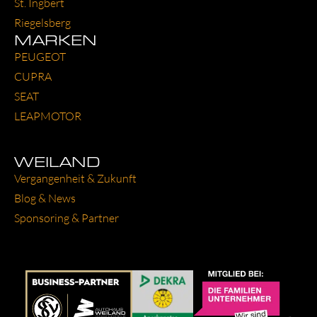
St. Ing­bert
Rie­gels­berg
MARKEN
PEU­GEOT
CUP­RA
SEAT
LEAP­MO­TOR
WEILAND
Ver­gan­gen­heit & Zukunft
Blog & News
Spon­so­ring & Part­ner