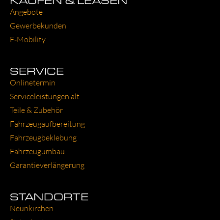
Ange­bo­te
Gewer­be­kun­den
E‑Mobility
SERVICE
Online­ter­min
Ser­vice­leis­tun­gen alt
Tei­le & Zube­hör
Fahr­zeug­auf­be­rei­tung
Fahr­zeug­be­kle­bung
Fahr­zeug­um­bau
Garantie­verlängerung
STANDORTE
Neun­kir­chen