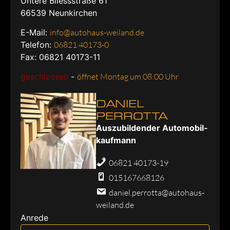
Untere Bliessstraße 61
66539
Neunkirchen
E-Mail:
info@autohaus-weiland.de
Telefon:
06821 40173-0
Fax: 06821 40173-11
geschlossen
-
öffnet Montag um 08:00 Uhr
DANIEL
PERROTTA
Aus­zu­bil­den­der Au­to­mo­bil­
kauf­mann
06821 40173-19
015167668126
daniel.perrotta@autohaus-
weiland.de
Anrede