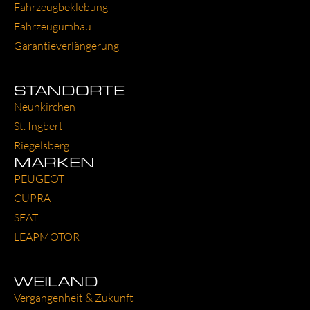
Fahr­zeug­be­kle­bung
Fahr­zeug­um­bau
Garantie­verlängerung
STANDORTE
Neun­kir­chen
St. Ing­bert
Rie­gels­berg
MARKEN
PEU­GEOT
CUP­RA
SEAT
LEAP­MO­TOR
WEILAND
Ver­gan­gen­heit & Zukunft