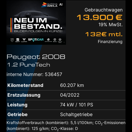
AI
Gebrauchtwagen
13.900 €
19% MwSt.
132€ mtl.
Finanzierung
Peugeot
2008
1.2 PureTech
interne Nummer: 536457
Kilometerstand
60.207 km
Erstzulassung
04/2022
Leistung
74 kW / 101 PS
Getriebe
Schaltgetriebe
Kraftstoffverbrauch (kombiniert):
5,5 l/100km
;
CO
-Emissionen
2
(kombiniert):
125 g/km
;
CO
-Klasse:
D
2