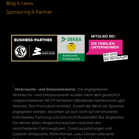
Blog & News
Spon­so­ring & Part­ner
*
Verbrauchs- und Emissionswerte:
Die angegebenen
Verbrauchs- und Emissionswerte wurden nach dem gesetzlich
vorgeschriebenen WLTP-Verfahren (Worldwide Harmonized Light
Vehicles Test Procedure) ermittelt. Soweit die Werte als Spannen
angegeben werden, beziehen sie sich nicht auf ein einzelnes
individuelles Fahrzeug und sind nicht Bestandteil des Angebotes.
Sie dienen allein Vergleichszwecken zwischen den
verschiedenen Fahrzeugtypen. Zusatzausstattungen und
Zubehör (Anbauteile, Reifenformat, usw.) können relevante