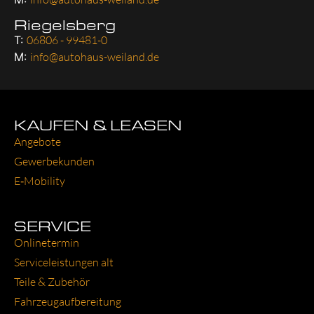
Riegelsberg
T:
06806 - 99481-0
M:
info@autohaus-weiland.de
KAUFEN & LEASEN
Ange­bo­te
Gewer­be­kun­den
E‑Mobility
SERVICE
Online­ter­min
Ser­vice­leis­tun­gen alt
Tei­le & Zube­hör
Fahr­zeug­auf­be­rei­tung