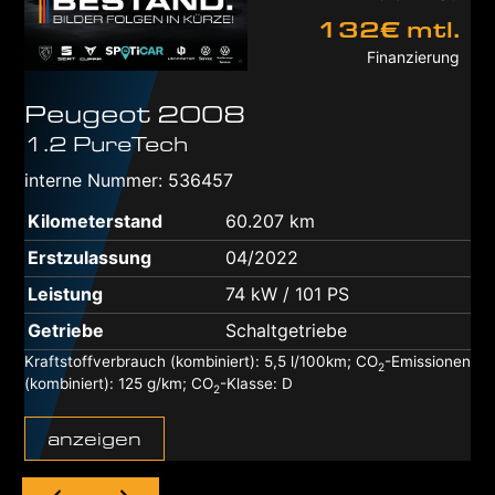
132€ mtl.
Finanzierung
Peugeot
2008
1.2 PureTech
interne Nummer: 536457
Kilometerstand
60.207 km
Erstzulassung
04/2022
Leistung
74 kW / 101 PS
Getriebe
Schaltgetriebe
Kraftstoffverbrauch (kombiniert):
5,5 l/100km
;
CO
-Emissionen
2
(kombiniert):
125 g/km
;
CO
-Klasse:
D
2
anzeigen