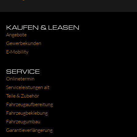
KAUFEN & LEASEN
Ange­bo­te
Gewer­be­kun­den
E‑Mobility
SERVICE
Online­ter­min
Ser­vice­leis­tun­gen alt
Tei­le & Zube­hör
Fahr­zeug­auf­be­rei­tung
Fahr­zeug­be­kle­bung
Fahr­zeug­um­bau
Garantie­verlängerung