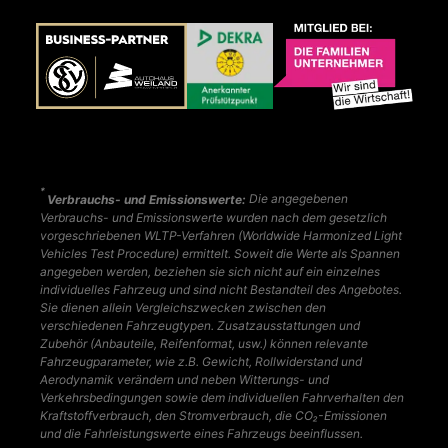
*
Verbrauchs- und Emissionswerte:
Die angegebenen
Verbrauchs- und Emissionswerte wurden nach dem gesetzlich
vorgeschriebenen WLTP-Verfahren (Worldwide Harmonized Light
Vehicles Test Procedure) ermittelt. Soweit die Werte als Spannen
angegeben werden, beziehen sie sich nicht auf ein einzelnes
individuelles Fahrzeug und sind nicht Bestandteil des Angebotes.
Sie dienen allein Vergleichszwecken zwischen den
verschiedenen Fahrzeugtypen. Zusatzausstattungen und
Zubehör (Anbauteile, Reifenformat, usw.) können relevante
Fahrzeugparameter, wie z.B. Gewicht, Rollwiderstand und
Aerodynamik verändern und neben Witterungs- und
Verkehrsbedingungen sowie dem individuellen Fahrverhalten den
Kraftstoffverbrauch, den Stromverbrauch, die CO₂-Emissionen
und die Fahrleistungswerte eines Fahrzeugs beeinflussen.