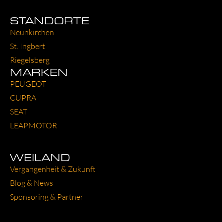
STANDORTE
Neun­kir­chen
St. Ing­bert
Rie­gels­berg
MARKEN
PEU­GEOT
CUP­RA
SEAT
LEAP­MO­TOR
WEILAND
Ver­gan­gen­heit & Zukunft
Blog & News
Spon­so­ring & Part­ner