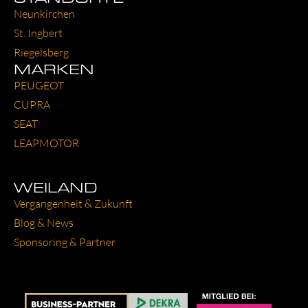
Neun­kir­chen
St. Ing­bert
Rie­gels­berg
MARKEN
PEU­GEOT
CUP­RA
SEAT
LEAP­MO­TOR
WEILAND
Ver­gan­gen­heit & Zukunft
Blog & News
Spon­so­ring & Part­ner