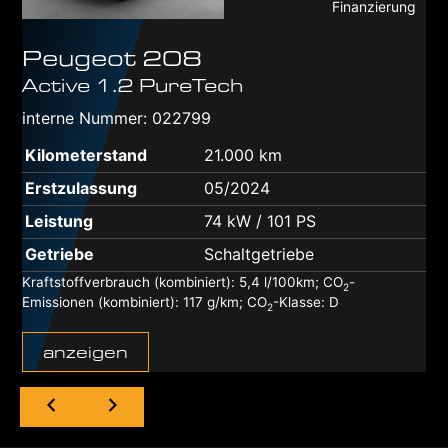
Finanzierung
Peugeot
208
Active 1.2 PureTech
interne Nummer: 022799
Kilometerstand
21.000 km
Erstzulassung
05/2024
Leistung
74 kW / 101 PS
Getriebe
Schaltgetriebe
Kraftstoffverbrauch (kombiniert):
5,4 l/100km
;
CO
-
2
Emissionen (kombiniert):
117 g/km
;
CO
-Klasse:
D
2
anzeigen