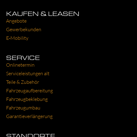
KAUFEN & LEASEN
Ange­bo­te
Gewer­be­kun­den
E‑Mobility
SERVICE
Online­ter­min
Ser­vice­leis­tun­gen alt
Tei­le & Zube­hör
Fahr­zeug­auf­be­rei­tung
Fahr­zeug­be­kle­bung
Fahr­zeug­um­bau
Garantie­verlängerung
STANDORTE