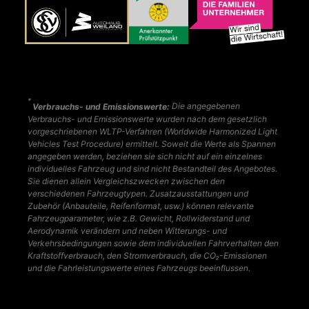
*
Verbrauchs- und Emissionswerte:
Die angegebenen
Verbrauchs- und Emissionswerte wurden nach dem gesetzlich
vorgeschriebenen WLTP-Verfahren (Worldwide Harmonized Light
Vehicles Test Procedure) ermittelt. Soweit die Werte als Spannen
angegeben werden, beziehen sie sich nicht auf ein einzelnes
individuelles Fahrzeug und sind nicht Bestandteil des Angebotes.
Sie dienen allein Vergleichszwecken zwischen den
verschiedenen Fahrzeugtypen. Zusatzausstattungen und
Zubehör (Anbauteile, Reifenformat, usw.) können relevante
Fahrzeugparameter, wie z.B. Gewicht, Rollwiderstand und
Aerodynamik verändern und neben Witterungs- und
Verkehrsbedingungen sowie dem individuellen Fahrverhalten den
Kraftstoffverbrauch, den Stromverbrauch, die CO₂-Emissionen
und die Fahrleistungswerte eines Fahrzeugs beeinflussen.