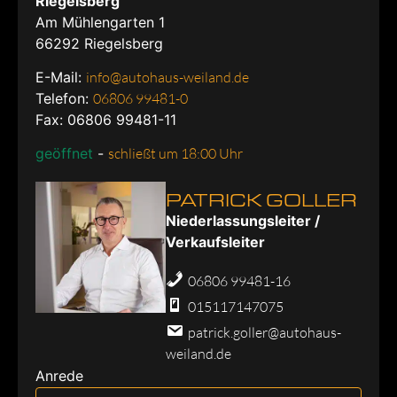
Riegelsberg
Am Mühlengarten 1
66292
Riegelsberg
E-Mail:
info@autohaus-weiland.de
Telefon:
06806 99481-0
Fax: 06806 99481-11
geöffnet
-
schließt um 18:00 Uhr
PATRICK GOLLER
Niederlassungsleiter /
Verkaufsleiter
06806 99481-16
015117147075
patrick.goller@autohaus-
weiland.de
Anrede