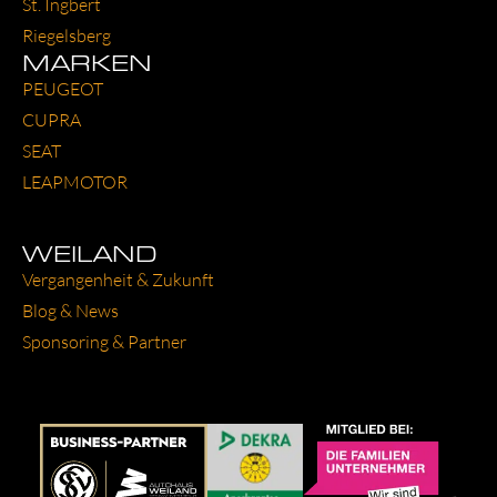
St. Ing­bert
Rie­gels­berg
MARKEN
PEU­GEOT
CUP­RA
SEAT
LEAP­MO­TOR
WEILAND
Ver­gan­gen­heit & Zukunft
Blog & News
Spon­so­ring & Part­ner