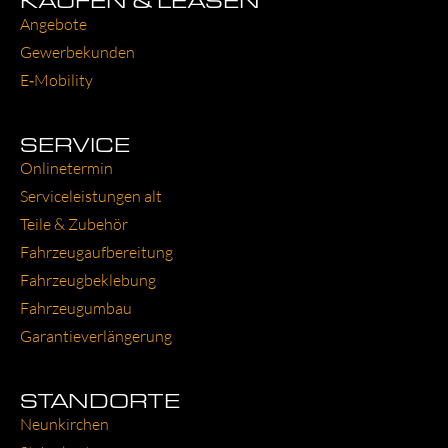
Ange­bo­te
Gewer­be­kun­den
E‑Mobility
SERVICE
Online­ter­min
Ser­vice­leis­tun­gen alt
Tei­le & Zube­hör
Fahr­zeug­auf­be­rei­tung
Fahr­zeug­be­kle­bung
Fahr­zeug­um­bau
Garantie­verlängerung
STANDORTE
Neun­kir­chen