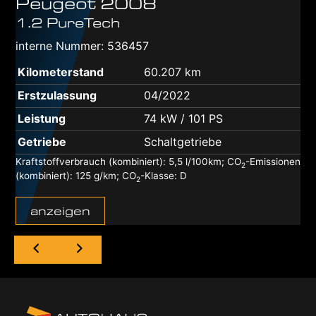
Peugeot
2008
1.2 PureTech
interne Nummer: 536457
Kilometerstand
60.207 km
Erstzulassung
04/2022
Leistung
74 kW / 101 PS
Getriebe
Schaltgetriebe
Kraftstoffverbrauch (kombiniert):
5,5 l/100km
;
CO
-Emissionen
2
(kombiniert):
125 g/km
;
CO
-Klasse:
D
2
anzeigen