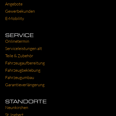
Ange­bo­te
Gewer­be­kun­den
E‑Mobility
SERVICE
Online­ter­min
Ser­vice­leis­tun­gen alt
Tei­le & Zube­hör
Fahr­zeug­auf­be­rei­tung
Fahr­zeug­be­kle­bung
Fahr­zeug­um­bau
Garantie­verlängerung
STANDORTE
Neun­kir­chen
St. Ing­bert