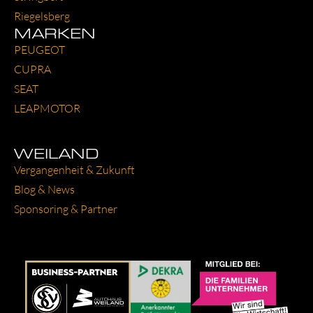
Rie­gels­berg
MARKEN
PEU­GEOT
CUP­RA
SEAT
LEAP­MO­TOR
WEILAND
Ver­gan­gen­heit & Zukunft
Blog & News
Spon­so­ring & Part­ner