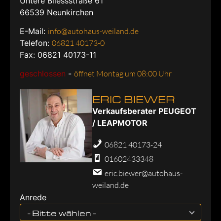
Untere Bliessstraße 61
66539
Neunkirchen
E-Mail:
info@autohaus-weiland.de
Telefon:
06821 40173-0
Fax: 06821 40173-11
geschlossen
-
öffnet Montag um 08:00 Uhr
ERIC BIEWER
Verkaufsberater PEUGEOT
/ LEAPMOTOR
06821 40173-24
01602433348
eric.biewer@autohaus-
weiland.de
Anrede
- Bitte wählen -