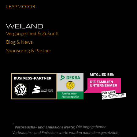
LEAP­MO­TOR
WEILAND
Ver­gan­gen­heit & Zukunft
Blog & News
Spon­so­ring & Part­ner
*
Verbrauchs- und Emissionswerte:
Die angegebenen
Verbrauchs- und Emissionswerte wurden nach dem gesetzlich