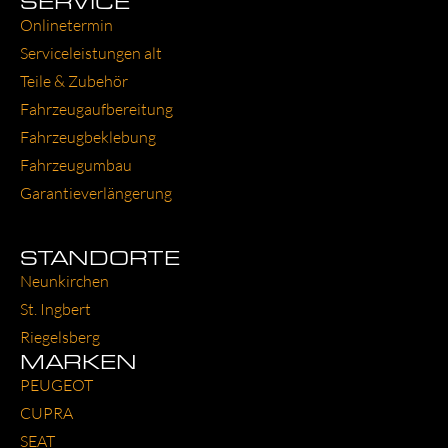
SERVICE
Online­ter­min
Ser­vice­leis­tun­gen alt
Tei­le & Zube­hör
Fahr­zeug­auf­be­rei­tung
Fahr­zeug­be­kle­bung
Fahr­zeug­um­bau
Garantie­verlängerung
STANDORTE
Neun­kir­chen
St. Ing­bert
Rie­gels­berg
MARKEN
PEU­GEOT
CUP­RA
SEAT