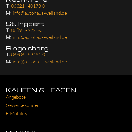
T:
06821 - 40173-0
M:
info@autohaus-weiland.de
St. Ingbert
T:
06894 - 9221-0
M:
info@autohaus-weiland.de
Riegelsberg
T:
06806 - 99481-0
M:
info@autohaus-weiland.de
KAUFEN & LEASEN
Ange­bo­te
Gewer­be­kun­den
E‑Mobility