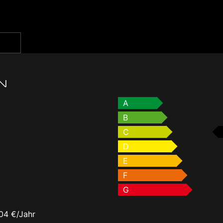
g
N
A
B
C
D
E
F
G
04 €/Jahr