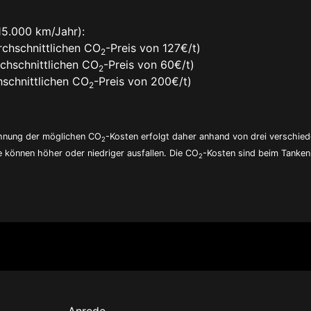
15.000 km/Jahr):
chschnittlichen CO
-Preis von 127€/t)
2
chschnittlichen CO
-Preis von 60€/t)
2
schnittlichen CO
-Preis von 200€/t)
2
echnung der möglichen CO
-Kosten erfolgt daher anhand von drei verschie
2
e können höher oder niedriger ausfallen. Die CO
-Kosten sind beim Tanken 
2
Anrede