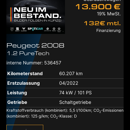
13.900 €
19% MwSt.
132€ mtl.
Finanzierung
Peugeot
2008
1.2 PureTech
interne Nummer: 536457
Kilometerstand
60.207 km
Erstzulassung
04/2022
Leistung
74 kW / 101 PS
Getriebe
Schaltgetriebe
Kraftstoffverbrauch (kombiniert):
5,5 l/100km
;
CO
-Emissionen
2
(kombiniert):
125 g/km
;
CO
-Klasse:
D
2