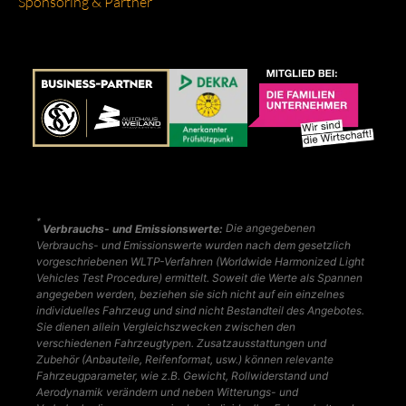
Spon­so­ring & Part­ner
*
Verbrauchs- und Emissionswerte:
Die angegebenen
Verbrauchs- und Emissionswerte wurden nach dem gesetzlich
vorgeschriebenen WLTP-Verfahren (Worldwide Harmonized Light
Vehicles Test Procedure) ermittelt. Soweit die Werte als Spannen
angegeben werden, beziehen sie sich nicht auf ein einzelnes
individuelles Fahrzeug und sind nicht Bestandteil des Angebotes.
Sie dienen allein Vergleichszwecken zwischen den
verschiedenen Fahrzeugtypen. Zusatzausstattungen und
Zubehör (Anbauteile, Reifenformat, usw.) können relevante
Fahrzeugparameter, wie z.B. Gewicht, Rollwiderstand und
Aerodynamik verändern und neben Witterungs- und