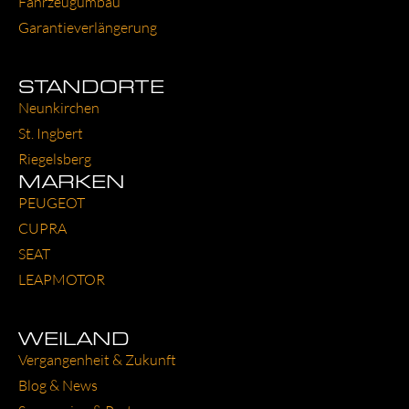
Fahr­zeug­um­bau
Garantie­verlängerung
STANDORTE
Neun­kir­chen
St. Ing­bert
Rie­gels­berg
MARKEN
PEU­GEOT
CUP­RA
SEAT
LEAP­MO­TOR
WEILAND
Ver­gan­gen­heit & Zukunft
Blog & News