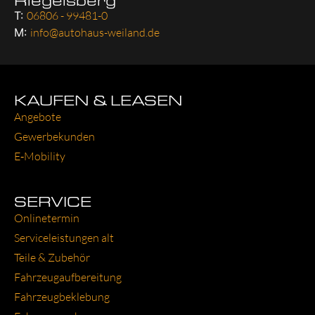
T:
06806 - 99481-0
M:
info@autohaus-weiland.de
KAUFEN & LEASEN
Ange­bo­te
Gewer­be­kun­den
E‑Mobility
SERVICE
Online­ter­min
Ser­vice­leis­tun­gen alt
Tei­le & Zube­hör
Fahr­zeug­auf­be­rei­tung
Fahr­zeug­be­kle­bung