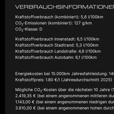
VERBRAUCHSINFORMATIONE
Kraftstoffverbrauch (kombiniert):
5,6 l/100km
CO
-Emissionen (kombiniert):
127 g/km
2
CO
-Klasse:
D
2
Kraftstoffverbrauch Innenstadt:
6,5 l/100km
Kraftstoffverbrauch Stadtrand:
5,3 l/100km
Kraftstoffverbrauch Landstraße:
4,9 l/100km
Kraftstoffverbrauch Autobahn:
6,1 l/100km
Energiekosten bei 15.000km Jahresfahrleistung:
14
Kraftstoffpreis:
1.80 €/l (Jahresdurchschnitt 2025)
Mögliche CO
-Kosten über die nächsten 10 Jahre (
2
2.419,35 € (bei einem angenommenen mittleren du
1.143,00 € (bei einem angenommenen niedrigen dur
3.810,00 € (bei einem angenommenen hohen durch