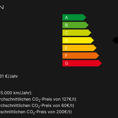
N
A
B
C
D
E
F
G
61 €/Jahr
15.000 km/Jahr):
rchschnittlichen CO
-Preis von 127€/t)
2
chschnittlichen CO
-Preis von 60€/t)
2
schnittlichen CO
-Preis von 200€/t)
2