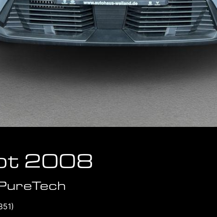
ot 2008
 PureTech
351)