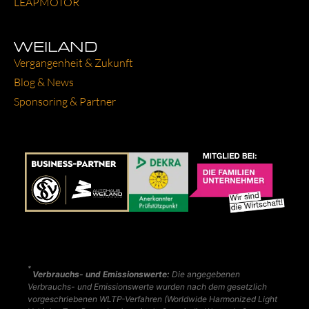
LEAP­MO­TOR
WEILAND
Ver­gan­gen­heit & Zukunft
Blog & News
Spon­so­ring & Part­ner
*
Verbrauchs- und Emissionswerte:
Die angegebenen
Verbrauchs- und Emissionswerte wurden nach dem gesetzlich
vorgeschriebenen WLTP-Verfahren (Worldwide Harmonized Light