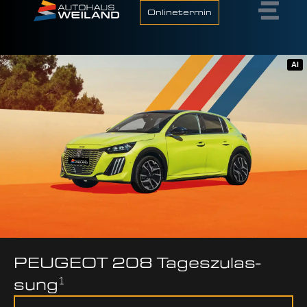
Onlinetermin
AI
PEU­GEOT 208 Tages­zu­las­
1
sung