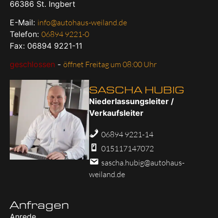
66386
St. Ingbert
E-Mail:
info@autohaus-weiland.de
Telefon:
06894 9221-0
Fax: 06894 9221-11
geschlossen
-
öffnet Freitag um 08:00 Uhr
SASCHA HUBIG
Niederlassungsleiter /
Verkaufsleiter
06894 9221-14
015117147072
sascha.hubig@autohaus-
weiland.de
Anfragen
Anrede