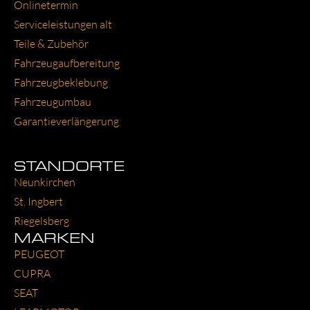
Online­ter­min
Ser­vice­leis­tun­gen alt
Tei­le & Zube­hör
Fahr­zeug­auf­be­rei­tung
Fahr­zeug­be­kle­bung
Fahr­zeug­um­bau
Garantie­verlängerung
STANDORTE
Neun­kir­chen
St. Ing­bert
Rie­gels­berg
MARKEN
PEU­GEOT
CUP­RA
SEAT