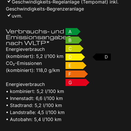
Geschwindigkeits-Regelanlage (Tempomat) inkl.
Geschwindigkeits-Begrenzeranlage
uvm.
Verbrauchs- und
A
Emissionsangaben
B
nach WLTP*
C
Energieverbrauch
(kombiniert): 5,2 l/100 km
D
D
CO₂-Emissionen
E
(kombiniert): 118,0 g/km
F
G
Energieverbrauch
• kombiniert: 5,2 l/100 km
• Innenstadt: 6,6 l/100 km
• Stadtrand: 5,2 l/100 km
• Landstraße: 4,5 l/100 km
• Autobahn: 5,4 l/100 km