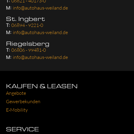
T:
06821 - 40173-0
M:
info@autohaus-weiland.de
St. Ingbert
T:
06894 - 9221-0
M:
info@autohaus-weiland.de
Riegelsberg
T:
06806 - 99481-0
M:
info@autohaus-weiland.de
KAUFEN & LEASEN
Ange­bo­te
Gewer­be­kun­den
E‑Mobility
SERVICE