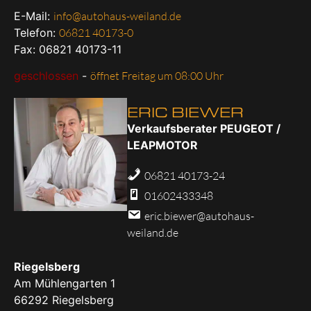
E-Mail:
info@autohaus-weiland.de
Telefon:
06821 40173-0
Fax: 06821 40173-11
geschlossen
-
öffnet Freitag um 08:00 Uhr
ERIC BIEWER
Verkaufsberater PEUGEOT /
LEAPMOTOR
06821 40173-24
01602433348
eric.biewer@autohaus-
weiland.de
Riegelsberg
Am Mühlengarten 1
66292
Riegelsberg