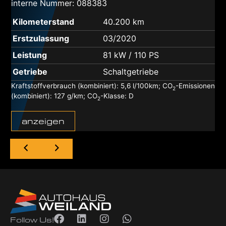
interne Nummer: 088383
Kilometerstand
40.200 km
Erstzulassung
03/2020
Leistung
81 kW / 110 PS
Getriebe
Schaltgetriebe
n
Kraftstoffverbrauch (kombiniert):
5,6 l/100km
;
CO
-Emissionen
2
(kombiniert):
127 g/km
;
CO
-Klasse:
D
2
anzeigen
Follow Us!