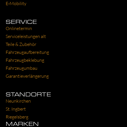
E‑Mobility
SERVICE
Online­ter­min
Ser­vice­leis­tun­gen alt
Tei­le & Zube­hör
Fahr­zeug­auf­be­rei­tung
Fahr­zeug­be­kle­bung
Fahr­zeug­um­bau
Garantie­verlängerung
STANDORTE
Neun­kir­chen
St. Ing­bert
Rie­gels­berg
MARKEN