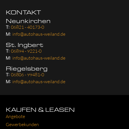
KONTAKT
Neunkirchen
T:
06821 - 40173-0
M:
info@autohaus-weiland.de
St. Ingbert
T:
06894 - 9221-0
M:
info@autohaus-weiland.de
Riegelsberg
T:
06806 - 99481-0
M:
info@autohaus-weiland.de
KAUFEN & LEASEN
Ange­bo­te
Gewer­be­kun­den