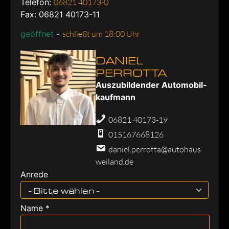
Telefon:
06821 40173-0
Fax: 06821 40173-11
geöffnet
-
schließt um 18:00 Uhr
DANIEL
PERROTTA
Aus­zu­bil­den­der Au­to­mo­bil­
kauf­mann
06821 40173-19
015167668126
daniel.perrotta@autohaus-
weiland.de
Anrede
- Bitte wählen -
Name *