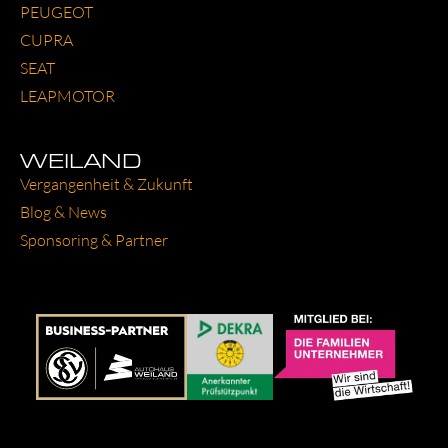
PEU­GEOT
CUP­RA
SEAT
LEAP­MO­TOR
WEILAND
Ver­gan­gen­heit & Zukunft
Blog & News
Spon­so­ring & Part­ner