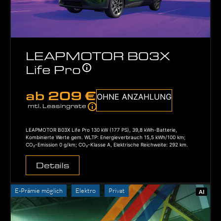
LEAPMOTOR B03X
Life Pro
ab
209 €
OHNE ANZAHLUNG
mtl. Leasingrate
LEAPMOTOR B03X Life Pro 130 kW (177 PS), 39,8 kWh-Batterie,
Kombinierte Werte gem. WLTP: Energieverbrauch 15,5 kWh/100 km;
CO₂-Emission 0 g/km; CO₂-Klasse A, Elektrische Reichweite: 292 km.
Details
E-Prämie möglich
Elektro
Privat
AI