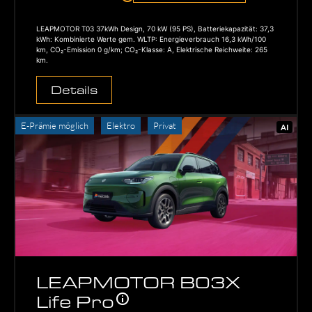
LEAPMOTOR T03 37kWh Design, 70 kW (95 PS), Batteriekapazität: 37,3
kWh: Kombinierte Werte gem. WLTP: Energieverbrauch 16,3 kWh/100
km, CO₂-Emission 0 g/km; CO₂-Klasse: A, Elektrische Reichweite: 265
km.
Details
E-Prämie möglich
Elektro
Privat
AI
LEAPMOTOR B03X
Life Pro