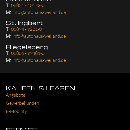
T:
06821 - 40173-0
M:
info@autohaus-weiland.de
St. Ingbert
T:
06894 - 9221-0
M:
info@autohaus-weiland.de
Riegelsberg
T:
06806 - 99481-0
M:
info@autohaus-weiland.de
KAUFEN & LEASEN
Ange­bo­te
Gewer­be­kun­den
E‑Mobility
SERVICE