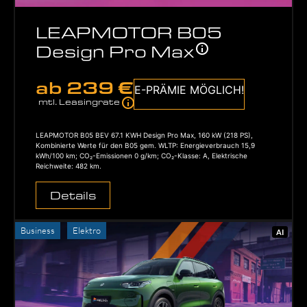
LEAPMOTOR B05
Design Pro Max
ab
239 €
E-PRÄMIE MÖGLICH!
mtl. Leasingrate
LEAPMOTOR B05 BEV 67.1 KWH Design Pro Max, 160 kW (218 PS),
Kombinierte Werte für den B05 gem. WLTP: Energieverbrauch 15,9
kWh/100 km; CO₂-Emissionen 0 g/km; CO₂-Klasse: A, Elektrische
Reichweite: 482 km.
Details
Business
Elektro
AI