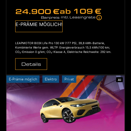
ab
109 €
24.900 €
mtl. Leasingrate
Barpreis
E-PRÄMIE MÖGLICH!
LEAPMOTOR B03X Life Pro 130 kW (177 PS), 39,8 kWh-Batterie,
Kombinierte Werte gem. WLTP: Energieverbrauch 15,5 kWh/100 km;
CO₂-Emission 0 g/km; CO₂-Klasse A, Elektrische Reichweite: 292 km.
Details
E-Prämie möglich
Elektro
Privat
AI