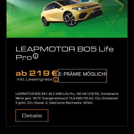
LEAPMOTOR B05 Life
Pro
ab
219 €
E-PRÄMIE MÖGLICH!
mtl. Leasingrate
LEAPMOTOR B05 BEV 56.2 KWH Life Pro, 160 kW (218 PS), Kombinierte
Werte gem. WLTP: Energieverbrauch 15,8 kWh/100 km; CO₂-Emissionen
0 g/km; CO₂-Klasse: A, Elektrische Reichweite: 401km.
Details