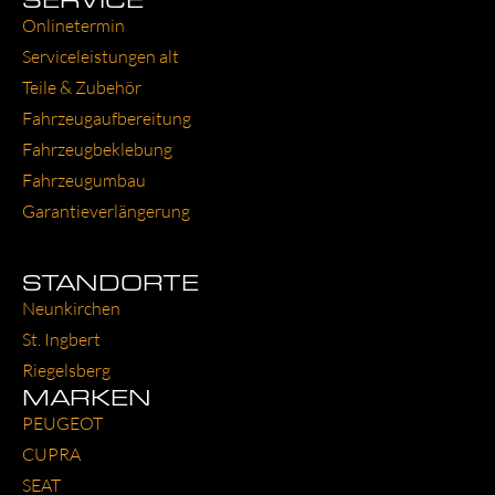
Online­ter­min
Ser­vice­leis­tun­gen alt
Tei­le & Zube­hör
Fahr­zeug­auf­be­rei­tung
Fahr­zeug­be­kle­bung
Fahr­zeug­um­bau
Garantie­verlängerung
STANDORTE
Neun­kir­chen
St. Ing­bert
Rie­gels­berg
MARKEN
PEU­GEOT
CUP­RA
SEAT