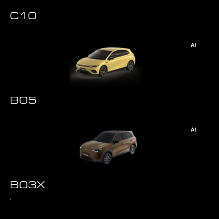
C10
AI
B05
AI
B03X
.