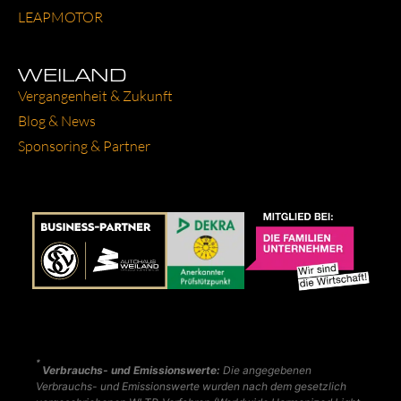
LEAP­MO­TOR
WEILAND
Ver­gan­gen­heit & Zukunft
Blog & News
Spon­so­ring & Part­ner
*
Verbrauchs- und Emissionswerte:
Die angegebenen
Verbrauchs- und Emissionswerte wurden nach dem gesetzlich