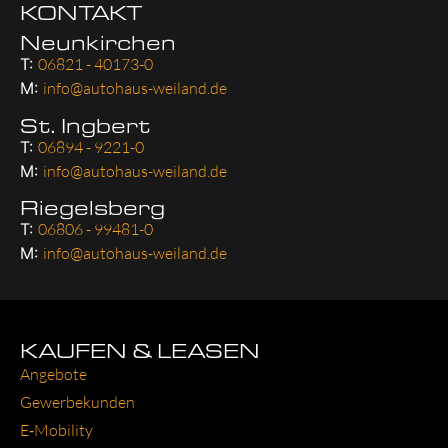
KONTAKT
Neunkirchen
T:
06821 - 40173-0
M:
info@autohaus-weiland.de
St. Ingbert
T:
06894 - 9221-0
M:
info@autohaus-weiland.de
Riegelsberg
T:
06806 - 99481-0
M:
info@autohaus-weiland.de
KAUFEN & LEASEN
Ange­bo­te
Gewer­be­kun­den
E‑Mobility