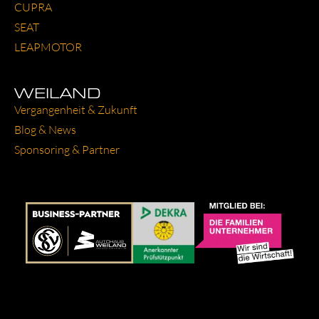
CUP­RA
SEAT
LEAP­MO­TOR
WEILAND
Ver­gan­gen­heit & Zukunft
Blog & News
Spon­so­ring & Part­ner