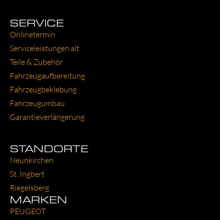
SERVICE
Online­ter­min
Ser­vice­leis­tun­gen alt
Tei­le & Zube­hör
Fahr­zeug­auf­be­rei­tung
Fahr­zeug­be­kle­bung
Fahr­zeug­um­bau
Garantie­verlängerung
STANDORTE
Neun­kir­chen
St. Ing­bert
Rie­gels­berg
MARKEN
PEU­GEOT