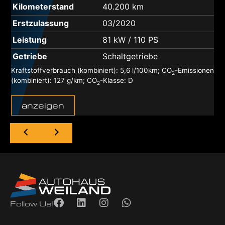
Kilometerstand
40.200 km
Erstzulassung
03/2020
Leistung
81 kW / 110 PS
Getriebe
Schaltgetriebe
n
Kraftstoffverbrauch (kombiniert):
5,6 l/100km
;
CO
-Emissionen
2
(kombiniert):
127 g/km
;
CO
-Klasse:
D
2
anzeigen
Follow Us!