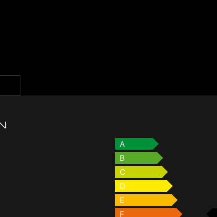
g
N
A
B
C
D
E
F