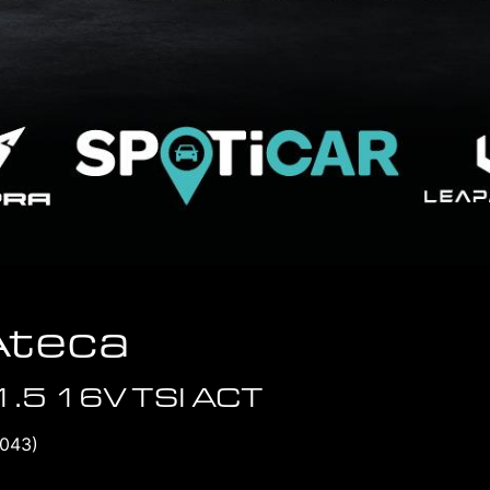
Ateca
1.5 16V TSI ACT
6043)