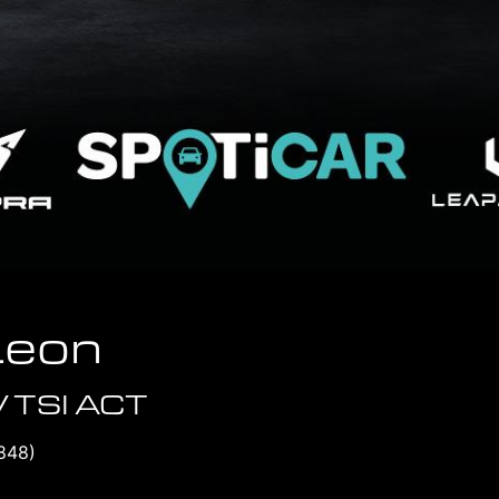
Leon
 TSI ACT
848)