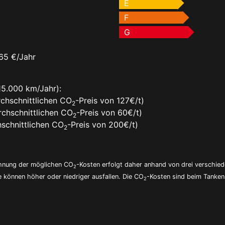
E
F
G
65 €/Jahr
15.000 km/Jahr):
chschnittlichen CO
-Preis von 127€/t)
2
chschnittlichen CO
-Preis von 60€/t)
2
schnittlichen CO
-Preis von 200€/t)
2
echnung der möglichen CO
-Kosten erfolgt daher anhand von drei verschie
2
e können höher oder niedriger ausfallen. Die CO
-Kosten sind beim Tanken 
2