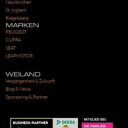
Neun­kir­chen
St. Ing­bert
Rie­gels­berg
MARKEN
PEU­GEOT
CUP­RA
SEAT
LEAP­MO­TOR
WEILAND
Ver­gan­gen­heit & Zukunft
Blog & News
Spon­so­ring & Part­ner