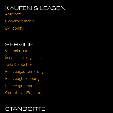
KAUFEN & LEASEN
Ange­bo­te
Gewer­be­kun­den
E‑Mobility
SERVICE
Online­ter­min
Ser­vice­leis­tun­gen alt
Tei­le & Zube­hör
Fahr­zeug­auf­be­rei­tung
Fahr­zeug­be­kle­bung
Fahr­zeug­um­bau
Garantie­verlängerung
STANDORTE