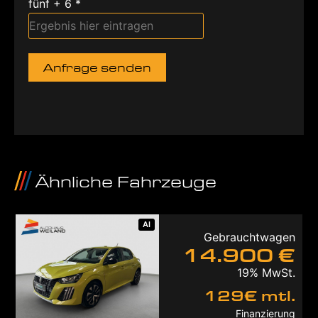
fünf + 6 *
Anfrage senden
Ähnliche Fahrzeuge
AI
Gebrauchtwagen
14.900 €
19% MwSt.
129€ mtl.
Finanzierung