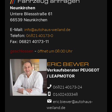
Fahrzeug anfragen
Neunkirchen
Untere Bliessstraße 61
66539
Neunkirchen
E-Mail:
info@autohaus-weiland.de
Telefon:
06821 40173-0
Fax: 06821 40173-11
geschlossen
-
öffnet um 08:00 Uhr
ERIC BIEWER
Verkaufsberater PEUGEOT
/ LEAPMOTOR
06821 40173-24
01602433348
eric.biewer@autohaus-
weiland.de