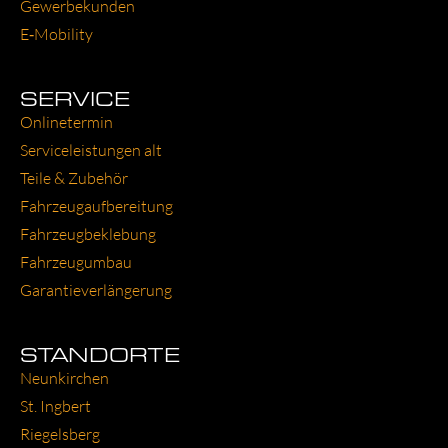
Gewer­be­kun­den
E‑Mobility
SERVICE
Online­ter­min
Ser­vice­leis­tun­gen alt
Tei­le & Zube­hör
Fahr­zeug­auf­be­rei­tung
Fahr­zeug­be­kle­bung
Fahr­zeug­um­bau
Garantie­verlängerung
STANDORTE
Neun­kir­chen
St. Ing­bert
Rie­gels­berg