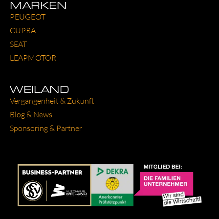
MARKEN
PEU­GEOT
CUP­RA
SEAT
LEAP­MO­TOR
WEILAND
Ver­gan­gen­heit & Zukunft
Blog & News
Spon­so­ring & Part­ner