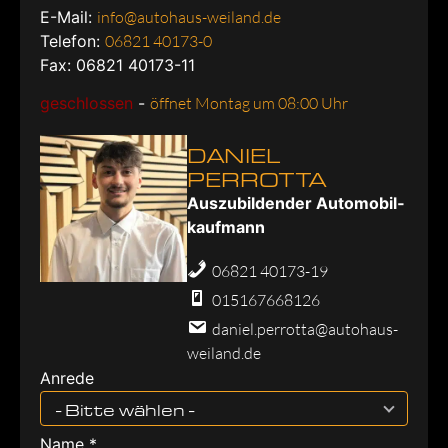
E-Mail:
info@autohaus-weiland.de
Telefon:
06821 40173-0
Fax: 06821 40173-11
geschlossen
-
öffnet Montag um 08:00 Uhr
DANIEL
PERROTTA
Aus­zu­bil­den­der Au­to­mo­bil­
kauf­mann
06821 40173-19
015167668126
daniel.perrotta@autohaus-
weiland.de
Anrede
- Bitte wählen -
Name *