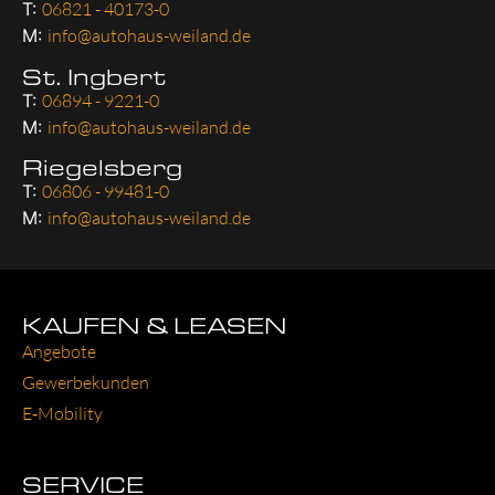
T:
06821 - 40173-0
M:
info@autohaus-weiland.de
St. Ingbert
T:
06894 - 9221-0
M:
info@autohaus-weiland.de
Riegelsberg
T:
06806 - 99481-0
M:
info@autohaus-weiland.de
KAUFEN & LEASEN
Ange­bo­te
Gewer­be­kun­den
E‑Mobility
SERVICE