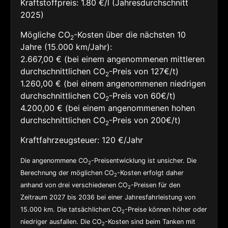
Kraftstoffpreis:
1.80 €/l (Jahresdurchschnitt
2025)
Mögliche CO
-Kosten über die nächsten 10
2
Jahre (15.000 km/Jahr):
2.667,00 € (bei einem angenommenen mittleren
durchschnittlichen CO
-Preis von 127€/t)
2
1.260,00 € (bei einem angenommenen niedrigen
durchschnittlichen CO
-Preis von 60€/t)
2
4.200,00 € (bei einem angenommenen hohen
durchschnittlichen CO
-Preis von 200€/t)
2
Kraftfahrzeugsteuer:
120 €/Jahr
Die angenommene CO
-Preisentwicklung ist unsicher. Die
2
Berechnung der möglichen CO
-Kosten erfolgt daher
2
anhand von drei verschiedenen CO
-Preisen für den
2
Zeitraum 2027 bis 2036 bei einer Jahresfahrleistung von
15.000 km. Die tatsächlichen CO
-Preise können höher oder
2
niedriger ausfallen. Die CO
-Kosten sind beim Tanken mit
2