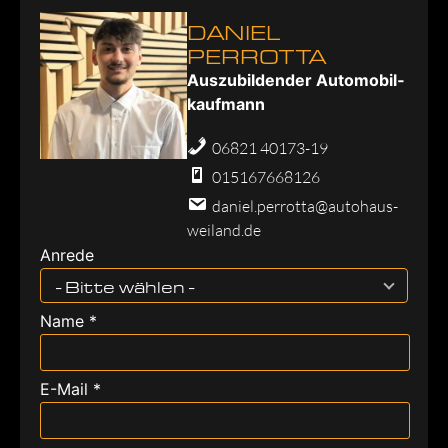
DANIEL
PERROTTA
Aus­zu­bil­den­der Au­to­mo­bil­
kauf­mann
06821 40173-19
015167668126
daniel.perrotta@autohaus-
weiland.de
Anrede
- Bitte wählen -
Name *
E-Mail *