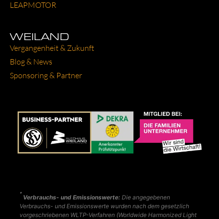
LEAP­MO­TOR
WEILAND
Ver­gan­gen­heit & Zukunft
Blog & News
Spon­so­ring & Part­ner
*
Verbrauchs- und Emissionswerte:
Die angegebenen
Verbrauchs- und Emissionswerte wurden nach dem gesetzlich
vorgeschriebenen WLTP-Verfahren (Worldwide Harmonized Light