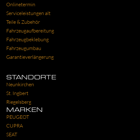
Online­ter­min
Ser­vice­leis­tun­gen alt
Tei­le & Zube­hör
Fahr­zeug­auf­be­rei­tung
Fahr­zeug­be­kle­bung
Fahr­zeug­um­bau
Garantie­verlängerung
STANDORTE
Neun­kir­chen
St. Ing­bert
Rie­gels­berg
MARKEN
PEU­GEOT
CUP­RA
SEAT