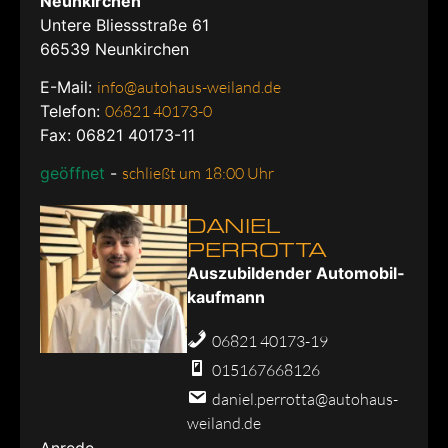
Neunkirchen
Untere Bliessstraße 61
66539
Neunkirchen
E-Mail:
info@autohaus-weiland.de
Telefon:
06821 40173-0
Fax: 06821 40173-11
geöffnet
-
schließt um 18:00 Uhr
DANIEL
PERROTTA
Aus­zu­bil­den­der Au­to­mo­bil­
kauf­mann
06821 40173-19
015167668126
daniel.perrotta@autohaus-
weiland.de