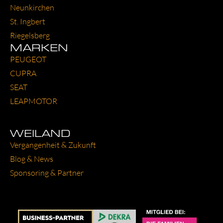
Neun­kir­chen
St. Ing­bert
Rie­gels­berg
MARKEN
PEU­GEOT
CUP­RA
SEAT
LEAP­MO­TOR
WEILAND
Ver­gan­gen­heit & Zukunft
Blog & News
Spon­so­ring & Part­ner