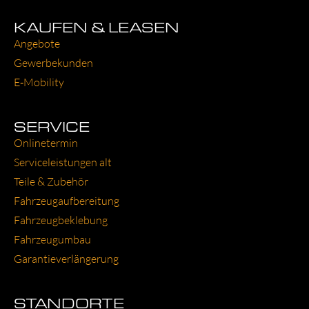
KAUFEN & LEASEN
Ange­bo­te
Gewer­be­kun­den
E‑Mobility
SERVICE
Online­ter­min
Ser­vice­leis­tun­gen alt
Tei­le & Zube­hör
Fahr­zeug­auf­be­rei­tung
Fahr­zeug­be­kle­bung
Fahr­zeug­um­bau
Garantie­verlängerung
STANDORTE