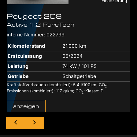
Finanzierung
Peugeot
208
Active 1.2 PureTech
interne Nummer: 022799
Kilometerstand
21.000 km
Erstzulassung
05/2024
Leistung
74 kW / 101 PS
Getriebe
Schaltgetriebe
Kraftstoffverbrauch (kombiniert):
5,4 l/100km
;
CO
-
2
Emissionen (kombiniert):
117 g/km
;
CO
-Klasse:
D
2
anzeigen