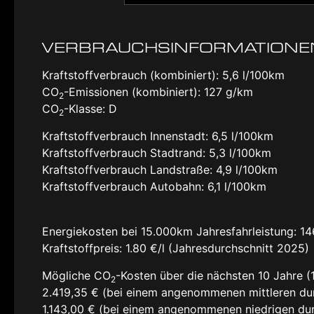
VERBRAUCHSINFORMATIONE
Kraftstoffverbrauch (kombiniert):
5,6 l/100km
CO
-Emissionen (kombiniert):
127 g/km
2
CO
-Klasse:
D
2
Kraftstoffverbrauch Innenstadt:
6,5 l/100km
Kraftstoffverbrauch Stadtrand:
5,3 l/100km
Kraftstoffverbrauch Landstraße:
4,9 l/100km
Kraftstoffverbrauch Autobahn:
6,1 l/100km
Energiekosten bei 15.000km Jahresfahrleistung:
14
Kraftstoffpreis:
1.80 €/l (Jahresdurchschnitt 2025)
Mögliche CO
-Kosten über die nächsten 10 Jahre (
2
2.419,35 € (bei einem angenommenen mittleren du
1.143,00 € (bei einem angenommenen niedrigen dur