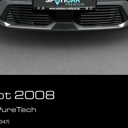
ot 2008
 PureTech
8347)