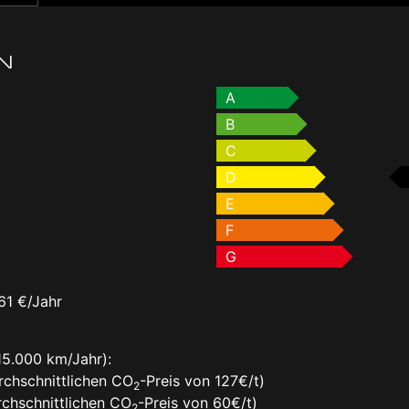
N
A
B
C
D
E
F
G
61 €/Jahr
15.000 km/Jahr):
rchschnittlichen CO
-Preis von 127€/t)
2
chschnittlichen CO
-Preis von 60€/t)
2