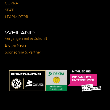
CUP­RA
SEAT
LEAP­MO­TOR
WEILAND
Ver­gan­gen­heit & Zukunft
Blog & News
Spon­so­ring & Part­ner