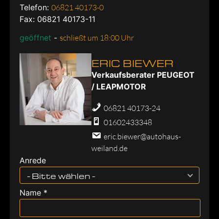
Telefon:
06821 40173-0
Fax: 06821 40173-11
geöffnet
-
schließt um 18:00 Uhr
ERIC BIEWER
Verkaufsberater PEUGEOT
/ LEAPMOTOR
06821 40173-24
01602433348
eric.biewer@autohaus-
weiland.de
Anrede
- Bitte wählen -
Name *