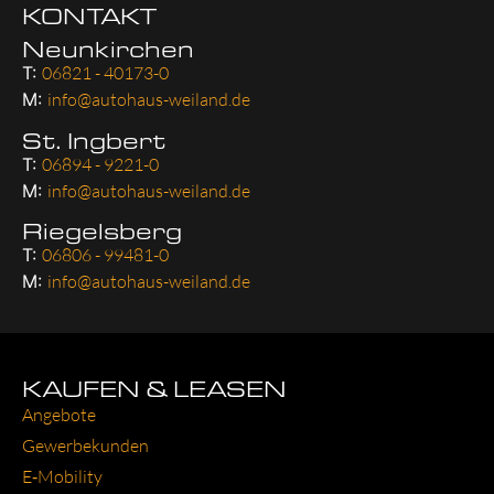
KONTAKT
Neunkirchen
T:
06821 - 40173-0
M:
info@autohaus-weiland.de
St. Ingbert
T:
06894 - 9221-0
M:
info@autohaus-weiland.de
Riegelsberg
T:
06806 - 99481-0
M:
info@autohaus-weiland.de
KAUFEN & LEASEN
Ange­bo­te
Gewer­be­kun­den
E‑Mobility