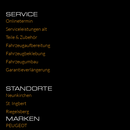
SERVICE
Online­ter­min
Ser­vice­leis­tun­gen alt
Tei­le & Zube­hör
Fahr­zeug­auf­be­rei­tung
Fahr­zeug­be­kle­bung
Fahr­zeug­um­bau
Garantie­verlängerung
STANDORTE
Neun­kir­chen
St. Ing­bert
Rie­gels­berg
MARKEN
PEU­GEOT