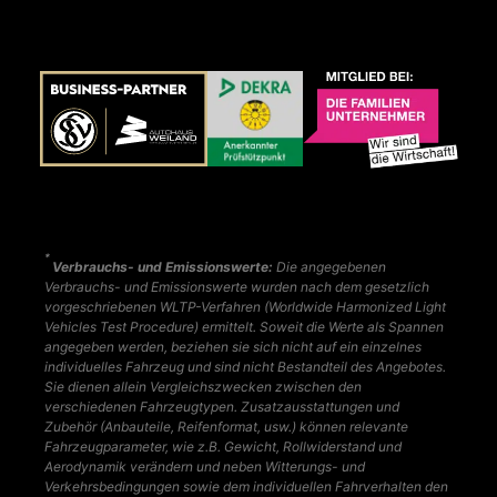
*
Verbrauchs- und Emissionswerte:
Die angegebenen
Verbrauchs- und Emissionswerte wurden nach dem gesetzlich
vorgeschriebenen WLTP-Verfahren (Worldwide Harmonized Light
Vehicles Test Procedure) ermittelt. Soweit die Werte als Spannen
angegeben werden, beziehen sie sich nicht auf ein einzelnes
individuelles Fahrzeug und sind nicht Bestandteil des Angebotes.
Sie dienen allein Vergleichszwecken zwischen den
verschiedenen Fahrzeugtypen. Zusatzausstattungen und
Zubehör (Anbauteile, Reifenformat, usw.) können relevante
Fahrzeugparameter, wie z.B. Gewicht, Rollwiderstand und
Aerodynamik verändern und neben Witterungs- und
Verkehrsbedingungen sowie dem individuellen Fahrverhalten den