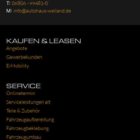
T:
06806 - 99481-0
M:
info@autohaus-weiland.de
KAUFEN & LEASEN
Ange­bo­te
Gewer­be­kun­den
E‑Mobility
SERVICE
Online­ter­min
Ser­vice­leis­tun­gen alt
Tei­le & Zube­hör
Fahr­zeug­auf­be­rei­tung
Fahr­zeug­be­kle­bung
Fahr­zeug­um­bau