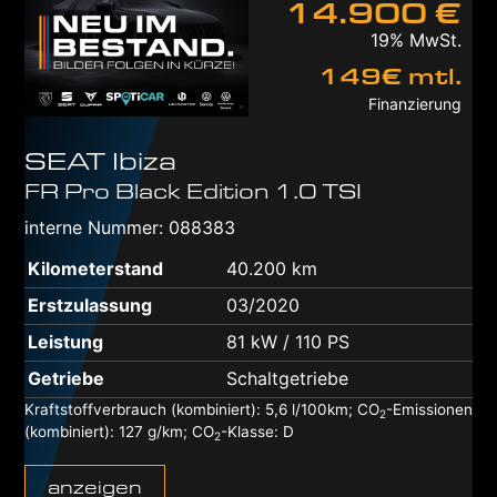
14.900 €
19% MwSt.
149€ mtl.
Finanzierung
SEAT
Ibiza
FR Pro Black Edition 1.0 TSI
interne Nummer: 088383
Kilometerstand
40.200 km
Erstzulassung
03/2020
Leistung
81 kW / 110 PS
Getriebe
Schaltgetriebe
n
Kraftstoffverbrauch (kombiniert):
5,6 l/100km
;
CO
-Emissionen
2
(kombiniert):
127 g/km
;
CO
-Klasse:
D
2
anzeigen