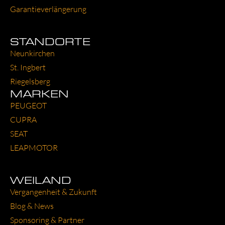
Garantie­verlängerung
STANDORTE
Neun­kir­chen
St. Ing­bert
Rie­gels­berg
MARKEN
PEU­GEOT
CUP­RA
SEAT
LEAP­MO­TOR
WEILAND
Ver­gan­gen­heit & Zukunft
Blog & News
Spon­so­ring & Part­ner