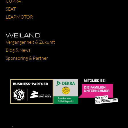
CUP­RA
SEAT
LEAP­MO­TOR
WEILAND
Ver­gan­gen­heit & Zukunft
Blog & News
Spon­so­ring & Part­ner
*