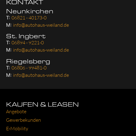
KONTAKT
Neunkirchen
T:
06821 - 40173-0
M:
info@autohaus-weiland.de
St. Ingbert
T:
06894 - 9221-0
M:
info@autohaus-weiland.de
Riegelsberg
T:
06806 - 99481-0
M:
info@autohaus-weiland.de
KAUFEN & LEASEN
Ange­bo­te
Gewer­be­kun­den
E‑Mobility