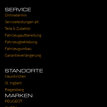
SERVICE
Online­ter­min
Ser­vice­leis­tun­gen alt
Tei­le & Zube­hör
Fahr­zeug­auf­be­rei­tung
Fahr­zeug­be­kle­bung
Fahr­zeug­um­bau
Garantie­verlängerung
STANDORTE
Neun­kir­chen
St. Ing­bert
Rie­gels­berg
MARKEN
PEU­GEOT