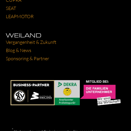
SEAT
LEAP­MO­TOR
WEILAND
Ver­gan­gen­heit & Zukunft
Blog & News
Spon­so­ring & Part­ner
*