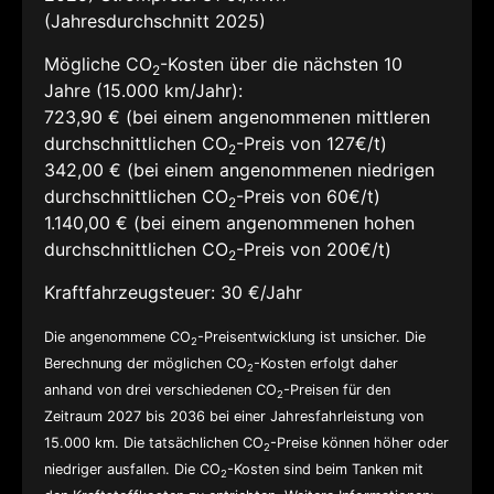
(Jahresdurchschnitt 2025)
Mögliche CO
-Kosten über die nächsten 10
2
Jahre (15.000 km/Jahr):
723,90 € (bei einem angenommenen mittleren
durchschnittlichen CO
-Preis von 127€/t)
2
342,00 € (bei einem angenommenen niedrigen
durchschnittlichen CO
-Preis von 60€/t)
2
1.140,00 € (bei einem angenommenen hohen
durchschnittlichen CO
-Preis von 200€/t)
2
Kraftfahrzeugsteuer:
30 €/Jahr
Die angenommene CO
-Preisentwicklung ist unsicher. Die
2
Berechnung der möglichen CO
-Kosten erfolgt daher
2
anhand von drei verschiedenen CO
-Preisen für den
2
Zeitraum 2027 bis 2036 bei einer Jahresfahrleistung von
15.000 km. Die tatsächlichen CO
-Preise können höher oder
2
niedriger ausfallen. Die CO
-Kosten sind beim Tanken mit
2