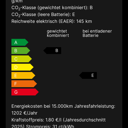
g/km
CO
-Klasse (gewichtet kombiniert):
B
2
CO
-Klasse (leere Batterie):
E
2
Reichweite elektrisch (EAER):
145 km
gewichtet
bei entladener
kombiniert
Batterie
A
B
B
C
D
E
E
F
G
Energiekosten bei 15.000km Jahresfahrleistung:
1202 €/Jahr
Kraftstoffpreis:
1.80 €/l (Jahresdurchschnitt
2025)
Strompreis:
31 ct/kWh