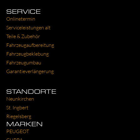
SERVICE
Online­ter­min
Ser­vice­leis­tun­gen alt
Tei­le & Zube­hör
Fahr­zeug­auf­be­rei­tung
Fahr­zeug­be­kle­bung
Fahr­zeug­um­bau
Garantie­verlängerung
STANDORTE
Neun­kir­chen
St. Ing­bert
Rie­gels­berg
MARKEN
PEU­GEOT
CUP­RA