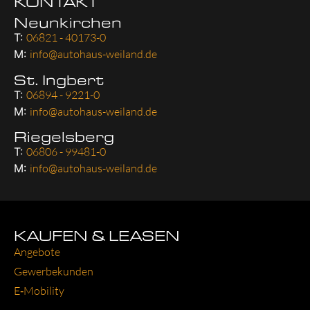
KONTAKT
Neunkirchen
T:
06821 - 40173-0
M:
info@autohaus-weiland.de
St. Ingbert
T:
06894 - 9221-0
M:
info@autohaus-weiland.de
Riegelsberg
T:
06806 - 99481-0
M:
info@autohaus-weiland.de
KAUFEN & LEASEN
Ange­bo­te
Gewer­be­kun­den
E‑Mobility