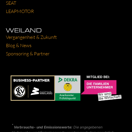
SEAT
LEAP­MO­TOR
WEILAND
Ver­gan­gen­heit & Zukunft
Blog & News
Spon­so­ring & Part­ner
*
Verbrauchs- und Emissionswerte:
Die angegebenen