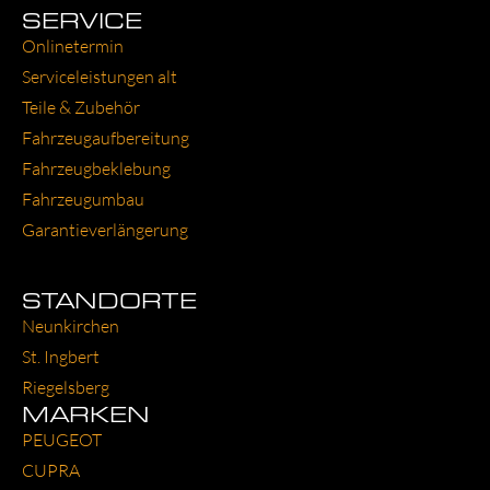
SERVICE
Online­ter­min
Ser­vice­leis­tun­gen alt
Tei­le & Zube­hör
Fahr­zeug­auf­be­rei­tung
Fahr­zeug­be­kle­bung
Fahr­zeug­um­bau
Garantie­verlängerung
STANDORTE
Neun­kir­chen
St. Ing­bert
Rie­gels­berg
MARKEN
PEU­GEOT
CUP­RA