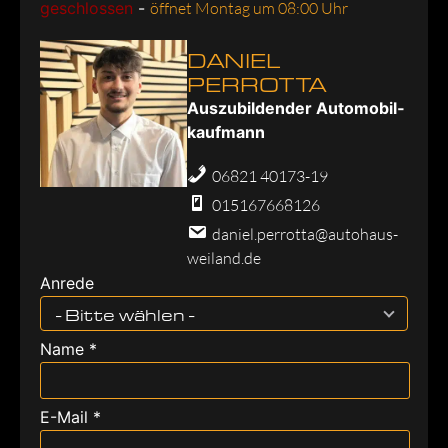
geschlossen
-
öffnet Montag um 08:00 Uhr
DANIEL
PERROTTA
Aus­zu­bil­den­der Au­to­mo­bil­
kauf­mann
06821 40173-19
015167668126
daniel.perrotta@autohaus-
weiland.de
Anrede
- Bitte wählen -
Name *
E-Mail *