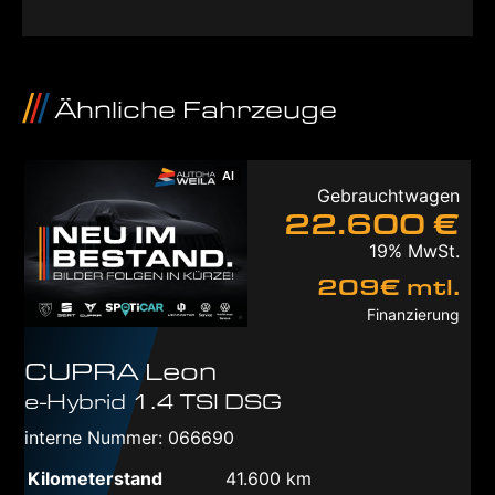
Ähnliche Fahrzeuge
AI
Gebrauchtwagen
22.600 €
19% MwSt.
209€ mtl.
Finanzierung
CUPRA
Leon
e-Hybrid 1.4 TSI DSG
interne Nummer: 066690
Kilometerstand
41.600 km