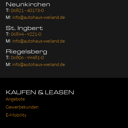
Neunkirchen
T:
06821 - 40173-0
M:
info@autohaus-weiland.de
St. Ingbert
T:
06894 - 9221-0
M:
info@autohaus-weiland.de
Riegelsberg
T:
06806 - 99481-0
M:
info@autohaus-weiland.de
KAUFEN & LEASEN
Ange­bo­te
Gewer­be­kun­den
E‑Mobility