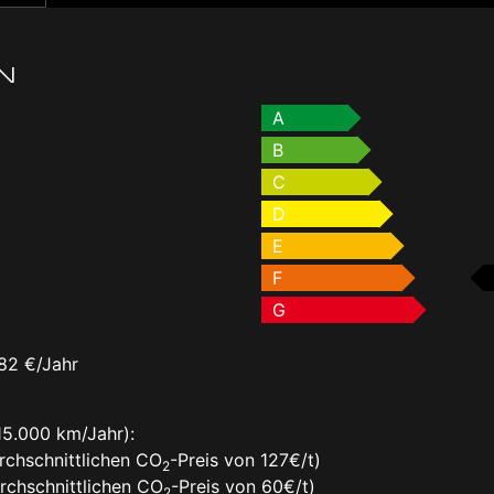
N
A
B
C
D
E
F
G
82 €/Jahr
15.000 km/Jahr):
rchschnittlichen CO
-Preis von 127€/t)
2
rchschnittlichen CO
-Preis von 60€/t)
2