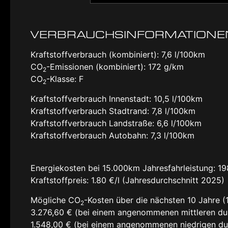
VERBRAUCHSINFORMATIONE
Kraftstoffverbrauch (kombiniert):
7,6 l/100km
CO
-Emissionen (kombiniert):
172 g/km
2
CO
-Klasse:
F
2
Kraftstoffverbrauch Innenstadt:
10,5 l/100km
Kraftstoffverbrauch Stadtrand:
7,8 l/100km
Kraftstoffverbrauch Landstraße:
6,6 l/100km
Kraftstoffverbrauch Autobahn:
7,3 l/100km
Energiekosten bei 15.000km Jahresfahrleistung:
19
Kraftstoffpreis:
1.80 €/l (Jahresdurchschnitt 2025)
Mögliche CO
-Kosten über die nächsten 10 Jahre (
2
3.276,60 € (bei einem angenommenen mittleren du
1.548,00 € (bei einem angenommenen niedrigen du