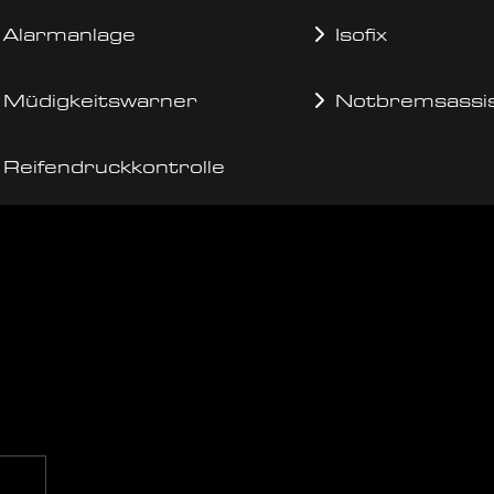
Alarmanlage
Isofix
Müdigkeitswarner
Notbremsassi
Reifendruckkontrolle
g