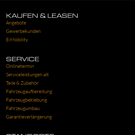
KAUFEN & LEASEN
Ange­bo­te
Gewer­be­kun­den
E‑Mobility
SERVICE
Online­ter­min
Ser­vice­leis­tun­gen alt
Tei­le & Zube­hör
Fahr­zeug­auf­be­rei­tung
Fahr­zeug­be­kle­bung
Fahr­zeug­um­bau
Garantie­verlängerung