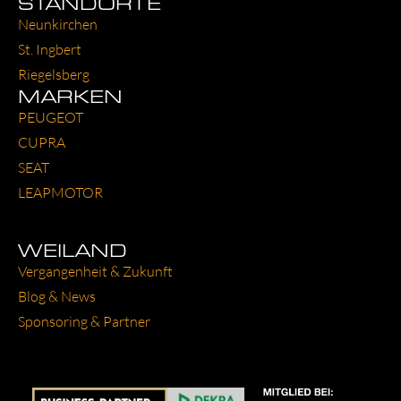
STANDORTE
Neun­kir­chen
St. Ing­bert
Rie­gels­berg
MARKEN
PEU­GEOT
CUP­RA
SEAT
LEAP­MO­TOR
WEILAND
Ver­gan­gen­heit & Zukunft
Blog & News
Spon­so­ring & Part­ner