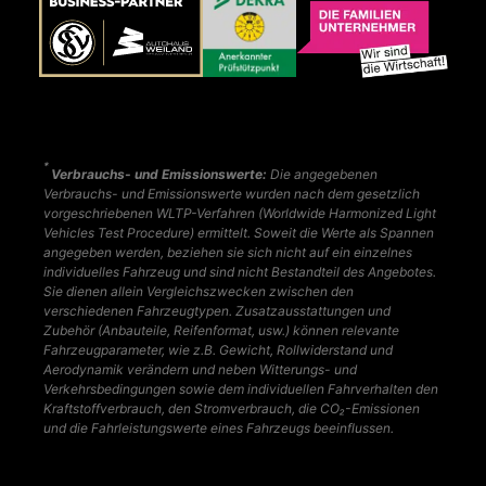
*
Verbrauchs- und Emissionswerte:
Die angegebenen
Verbrauchs- und Emissionswerte wurden nach dem gesetzlich
vorgeschriebenen WLTP-Verfahren (Worldwide Harmonized Light
Vehicles Test Procedure) ermittelt. Soweit die Werte als Spannen
angegeben werden, beziehen sie sich nicht auf ein einzelnes
individuelles Fahrzeug und sind nicht Bestandteil des Angebotes.
Sie dienen allein Vergleichszwecken zwischen den
verschiedenen Fahrzeugtypen. Zusatzausstattungen und
Zubehör (Anbauteile, Reifenformat, usw.) können relevante
Fahrzeugparameter, wie z.B. Gewicht, Rollwiderstand und
Aerodynamik verändern und neben Witterungs- und
Verkehrsbedingungen sowie dem individuellen Fahrverhalten den
Kraftstoffverbrauch, den Stromverbrauch, die CO₂-Emissionen
und die Fahrleistungswerte eines Fahrzeugs beeinflussen.