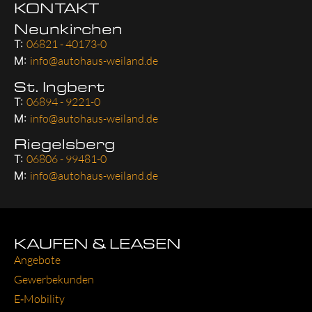
KONTAKT
Neunkirchen
T:
06821 - 40173-0
M:
info@autohaus-weiland.de
St. Ingbert
T:
06894 - 9221-0
M:
info@autohaus-weiland.de
Riegelsberg
T:
06806 - 99481-0
M:
info@autohaus-weiland.de
KAUFEN & LEASEN
Ange­bo­te
Gewer­be­kun­den
E‑Mobility