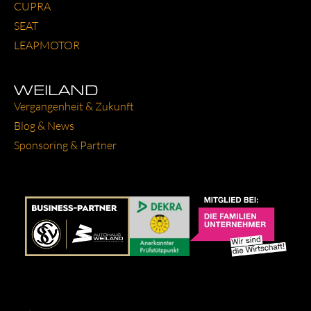
CUP­RA
SEAT
LEAP­MO­TOR
WEILAND
Ver­gan­gen­heit & Zukunft
Blog & News
Spon­so­ring & Part­ner