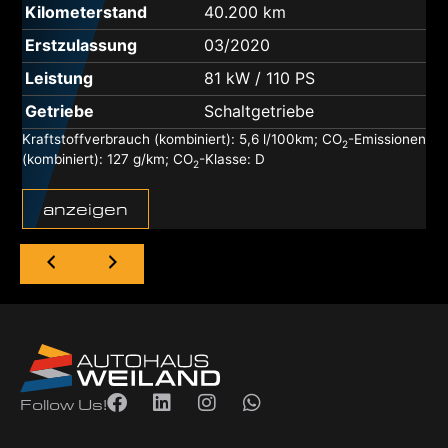
Kilometerstand
40.200 km
Erstzulassung
03/2020
Leistung
81 kW / 110 PS
Getriebe
Schaltgetriebe
n
Kraftstoffverbrauch (kombiniert):
5,6 l/100km
;
CO
-Emissionen
2
(kombiniert):
127 g/km
;
CO
-Klasse:
D
2
anzeigen
Follow Us!