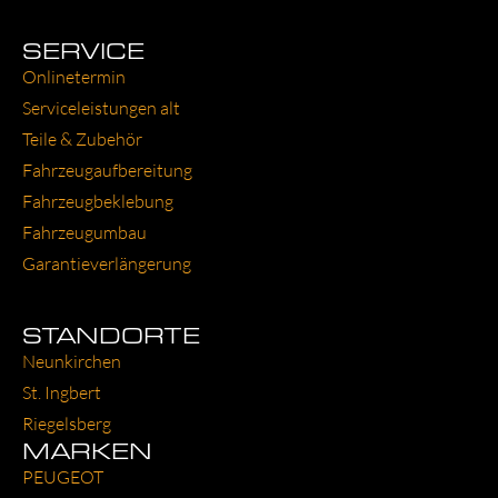
SERVICE
Online­ter­min
Ser­vice­leis­tun­gen alt
Tei­le & Zube­hör
Fahr­zeug­auf­be­rei­tung
Fahr­zeug­be­kle­bung
Fahr­zeug­um­bau
Garantie­verlängerung
STANDORTE
Neun­kir­chen
St. Ing­bert
Rie­gels­berg
MARKEN
PEU­GEOT