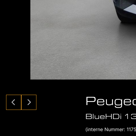
Peuge
BlueHDi 13
(interne Nummer: 117