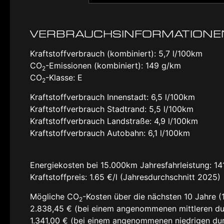
VERBRAUCHSINFORMATIONE
Kraftstoffverbrauch (kombiniert):
5,7 l/100km
CO
-Emissionen (kombiniert):
149 g/km
2
CO
-Klasse:
E
2
Kraftstoffverbrauch Innenstadt:
6,5 l/100km
Kraftstoffverbrauch Stadtrand:
5,5 l/100km
Kraftstoffverbrauch Landstraße:
4,9 l/100km
Kraftstoffverbrauch Autobahn:
6,1 l/100km
Energiekosten bei 15.000km Jahresfahrleistung:
14
Kraftstoffpreis:
1.65 €/l (Jahresdurchschnitt 2025)
Mögliche CO
-Kosten über die nächsten 10 Jahre (
2
2.838,45 € (bei einem angenommenen mittleren du
1.341,00 € (bei einem angenommenen niedrigen dur