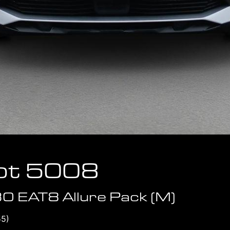
ot 5008
0 EAT8 Allure Pack (M)
55)