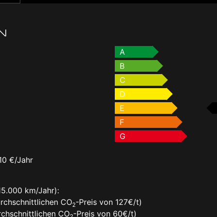
N
A
B
C
D
E
F
G
10 €/Jahr
15.000 km/Jahr):
rchschnittlichen CO
-Preis von 127€/t)
2
chschnittlichen CO
-Preis von 60€/t)
2