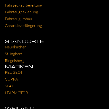
Fahr­zeug­auf­be­rei­tung
Fahr­zeug­be­kle­bung
Fahr­zeug­um­bau
Garantie­verlängerung
STANDORTE
Neun­kir­chen
St. Ing­bert
Rie­gels­berg
MARKEN
PEU­GEOT
CUP­RA
SEAT
LEAP­MO­TOR
WEILAND