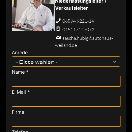
Niederlassungsleiter /
Verkaufsleiter
06894 9221-14
015117147072
sascha.hubig@autohaus-
weiland.de
Anrede
- Bitte wählen -
Name *
E-Mail *
Firma
Telefon