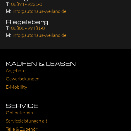
T:
06894 - 9221-0
M:
info@autohaus-weiland.de
Riegelsberg
T:
06806 - 99481-0
M:
info@autohaus-weiland.de
KAUFEN & LEASEN
Ange­bo­te
Gewer­be­kun­den
E‑Mobility
SERVICE
Online­ter­min
Ser­vice­leis­tun­gen alt
Tei­le & Zube­hör