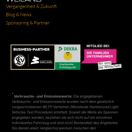
Ver­gan­gen­heit & Zukunft
Blog & News
Spon­so­ring & Part­ner
*
Verbrauchs- und Emissionswerte:
Die angegebenen
Verbrauchs- und Emissionswerte wurden nach dem gesetzlich
vorgeschriebenen WLTP-Verfahren (Worldwide Harmonized Light
Vehicles Test Procedure) ermittelt. Soweit die Werte als Spannen
angegeben werden, beziehen sie sich nicht auf ein einzelnes
individuelles Fahrzeug und sind nicht Bestandteil des Angebotes.
Sie dienen allein Vergleichszwecken zwischen den