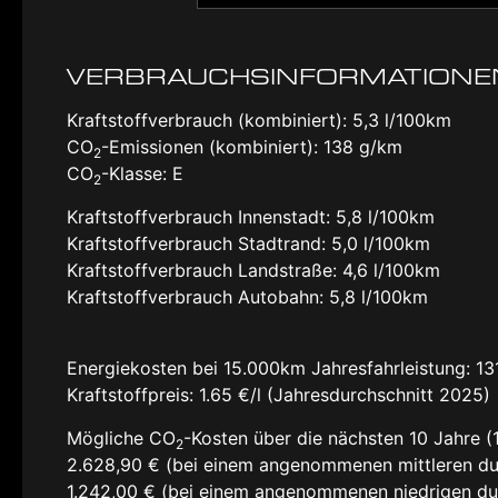
VERBRAUCHSINFORMATIONE
Kraftstoffverbrauch (kombiniert):
5,3 l/100km
CO
-Emissionen (kombiniert):
138 g/km
2
CO
-Klasse:
E
2
Kraftstoffverbrauch Innenstadt:
5,8 l/100km
Kraftstoffverbrauch Stadtrand:
5,0 l/100km
Kraftstoffverbrauch Landstraße:
4,6 l/100km
Kraftstoffverbrauch Autobahn:
5,8 l/100km
Energiekosten bei 15.000km Jahresfahrleistung:
13
Kraftstoffpreis:
1.65 €/l (Jahresdurchschnitt 2025)
Mögliche CO
-Kosten über die nächsten 10 Jahre (
2
2.628,90 € (bei einem angenommenen mittleren du
1.242,00 € (bei einem angenommenen niedrigen du