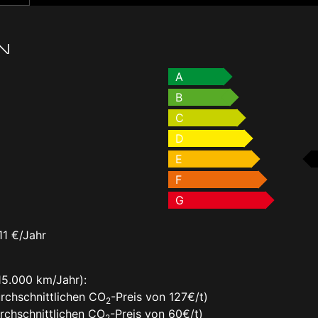
N
A
B
C
D
E
F
G
11 €/Jahr
15.000 km/Jahr):
rchschnittlichen CO
-Preis von 127€/t)
2
rchschnittlichen CO
-Preis von 60€/t)
2