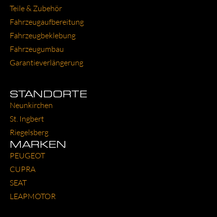
Tei­le & Zube­hör
Fahr­zeug­auf­be­rei­tung
Fahr­zeug­be­kle­bung
Fahr­zeug­um­bau
Garantie­verlängerung
STANDORTE
Neun­kir­chen
St. Ing­bert
Rie­gels­berg
MARKEN
PEU­GEOT
CUP­RA
SEAT
LEAP­MO­TOR