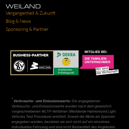
WEILAND
Ver­gan­gen­heit & Zukunft
Blog & News
Spon­so­ring & Part­ner
*
Verbrauchs- und Emissionswerte:
Die angegebenen
Verbrauchs- und Emissionswerte wurden nach dem gesetzlich
vorgeschriebenen WLTP-Verfahren (Worldwide Harmonized Light
Vehicles Test Procedure) ermittelt. Soweit die Werte als Spannen
angegeben werden, beziehen sie sich nicht auf ein einzelnes
individuelles Fahrzeug und sind nicht Bestandteil des Angebotes.