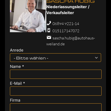
SASCHA HUBIG
Niederlassungsleiter /
Verkaufsleiter
06894 9221-14
015117147072
sascha.hubig@autohaus-
weiland.de
Anrede
- Bitte wählen -
Name *
E-Mail *
Firma