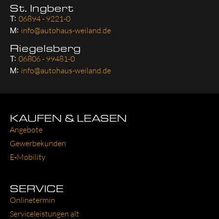
St. Ingbert
T:
06894 - 9221-0
M:
info@autohaus-weiland.de
Riegelsberg
T:
06806 - 99481-0
M:
info@autohaus-weiland.de
KAUFEN & LEASEN
Ange­bo­te
Gewer­be­kun­den
E‑Mobility
SERVICE
Online­ter­min
Ser­vice­leis­tun­gen alt