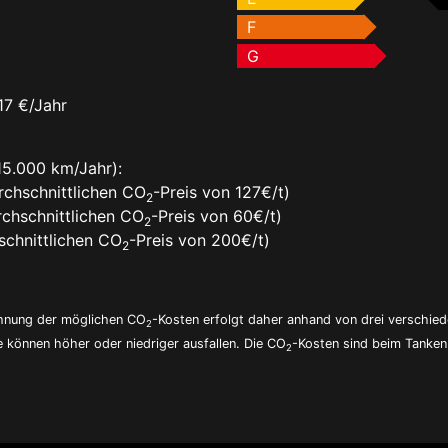
F
G
17 €/Jahr
15.000 km/Jahr):
rchschnittlichen CO
-Preis von 127€/t)
2
chschnittlichen CO
-Preis von 60€/t)
2
chnittlichen CO
-Preis von 200€/t)
2
echnung der möglichen CO
-Kosten erfolgt daher anhand von drei verschie
2
e können höher oder niedriger ausfallen. Die CO
-Kosten sind beim Tanken 
2