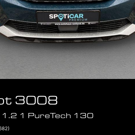
ot 3008
k 1.2 1 PureTech 130
682)