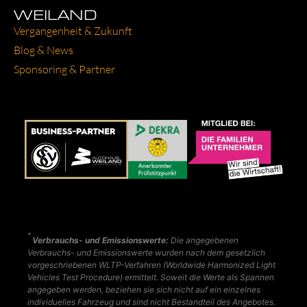
WEILAND
Ver­gan­gen­heit & Zukunft
Blog & News
Spon­so­ring & Part­ner
*
Verbrauchs- und Emissionswerte:
Die angegebenen
Verbrauchs- und Emissionswerte wurden nach dem gesetzlich
vorgeschriebenen WLTP-Verfahren (Worldwide Harmonized Light
Vehicles Test Procedure) ermittelt. Soweit die Werte als Spannen
angegeben werden, beziehen sie sich nicht auf ein einzelnes
individuelles Fahrzeug und sind nicht Bestandteil des Angebotes.