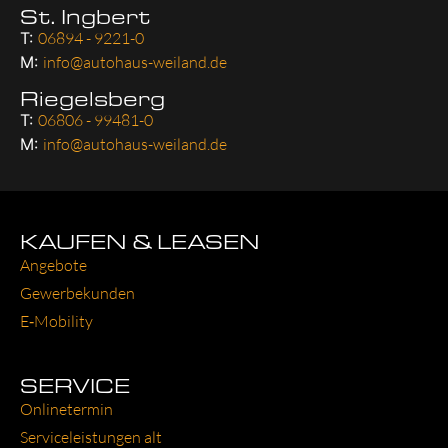
St. Ingbert
T:
06894 - 9221-0
M:
info@autohaus-weiland.de
Riegelsberg
T:
06806 - 99481-0
M:
info@autohaus-weiland.de
KAUFEN & LEASEN
Ange­bo­te
Gewer­be­kun­den
E‑Mobility
SERVICE
Online­ter­min
Ser­vice­leis­tun­gen alt