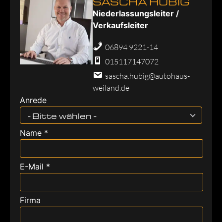
SASCHA HUBIG
Niederlassungsleiter /
Verkaufsleiter
06894 9221-14
015117147072
sascha.hubig@autohaus-
weiland.de
Anrede
- Bitte wählen -
Name *
E-Mail *
Firma