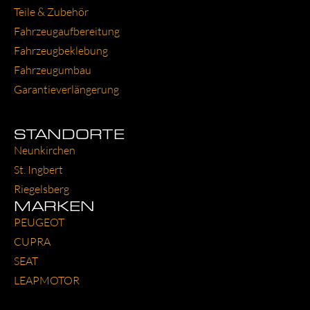
Tei­le & Zube­hör
Fahr­zeug­auf­be­rei­tung
Fahr­zeug­be­kle­bung
Fahr­zeug­um­bau
Garantie­verlängerung
STANDORTE
Neun­kir­chen
St. Ing­bert
Rie­gels­berg
MARKEN
PEU­GEOT
CUP­RA
SEAT
LEAP­MO­TOR