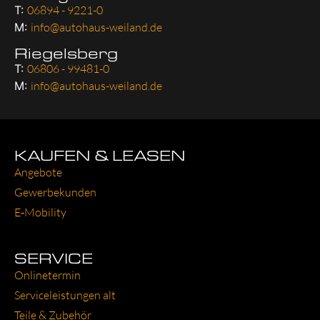
T:
06894 - 9221-0
M:
info@autohaus-weiland.de
Riegelsberg
T:
06806 - 99481-0
M:
info@autohaus-weiland.de
KAUFEN & LEASEN
Ange­bo­te
Gewer­be­kun­den
E‑Mobility
SERVICE
Online­ter­min
Ser­vice­leis­tun­gen alt
Tei­le & Zube­hör