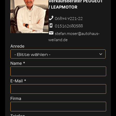
Verkaufsberater PEUGEOT
/ LEAPMOTOR
06894 9221-22
015162680588
stefan.moser@autohaus-
weiland.de
Anrede
- Bitte wählen -
Name *
E-Mail *
Firma
Telefon