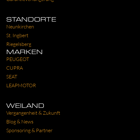
STANDORTE
Neun­kir­chen
St. Ing­bert
Rie­gels­berg
MARKEN
PEU­GEOT
CUP­RA
SEAT
LEAP­MO­TOR
WEILAND
Ver­gan­gen­heit & Zukunft
Blog & News
Spon­so­ring & Part­ner