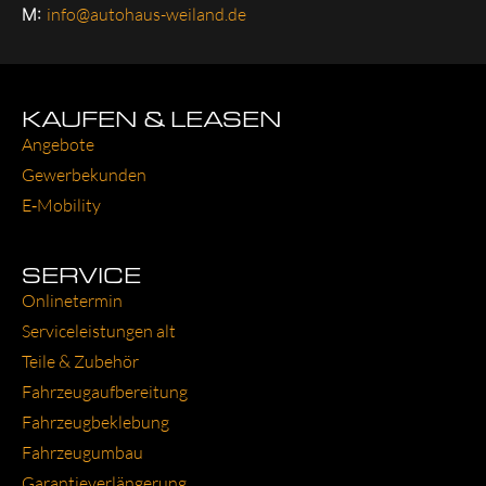
M:
info@autohaus-weiland.de
KAUFEN & LEASEN
Ange­bo­te
Gewer­be­kun­den
E‑Mobility
SERVICE
Online­ter­min
Ser­vice­leis­tun­gen alt
Tei­le & Zube­hör
Fahr­zeug­auf­be­rei­tung
Fahr­zeug­be­kle­bung
Fahr­zeug­um­bau
Garantie­verlängerung