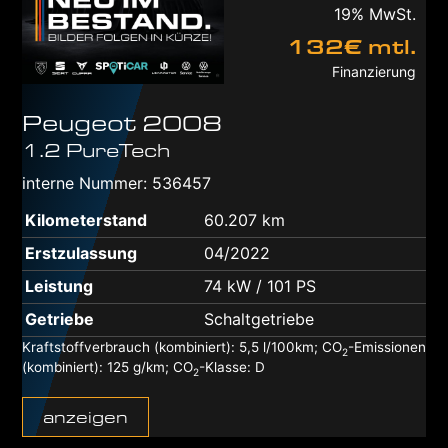
19% MwSt.
132€ mtl.
Finanzierung
Peugeot
2008
1.2 PureTech
interne Nummer: 536457
Kilometerstand
60.207 km
Erstzulassung
04/2022
Leistung
74 kW / 101 PS
Getriebe
Schaltgetriebe
Kraftstoffverbrauch (kombiniert):
5,5 l/100km
;
CO
-Emissionen
2
(kombiniert):
125 g/km
;
CO
-Klasse:
D
2
anzeigen