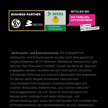
*
Verbrauchs- und Emissionswerte:
Die angegebenen
Verbrauchs- und Emissionswerte wurden nach dem gesetzlich
vorgeschriebenen WLTP-Verfahren (Worldwide Harmonized Light
Vehicles Test Procedure) ermittelt. Soweit die Werte als Spannen
angegeben werden, beziehen sie sich nicht auf ein einzelnes
individuelles Fahrzeug und sind nicht Bestandteil des Angebotes.
Sie dienen allein Vergleichszwecken zwischen den
verschiedenen Fahrzeugtypen. Zusatzausstattungen und
Zubehör (Anbauteile, Reifenformat, usw.) können relevante
Fahrzeugparameter, wie z.B. Gewicht, Rollwiderstand und
Aerodynamik verändern und neben Witterungs- und
Verkehrsbedingungen sowie dem individuellen Fahrverhalten den
Kraftstoffverbrauch, den Stromverbrauch, die CO₂-Emissionen