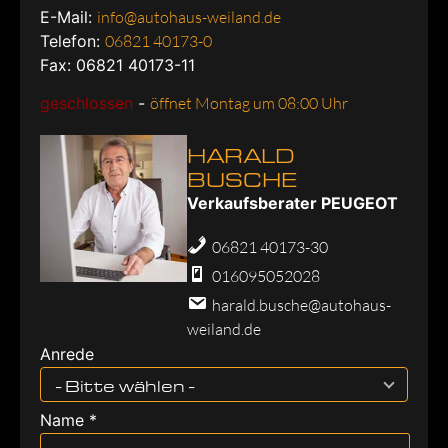
E-Mail:
info@autohaus-weiland.de
Telefon:
06821 40173-0
Fax: 06821 40173-11
geschlossen
-
öffnet Montag um 08:00 Uhr
HARALD
BUSCHE
Verkaufsberater PEUGEOT
06821 40173-30
016095052028
harald.busche@autohaus-
weiland.de
Anrede
- Bitte wählen -
Name *