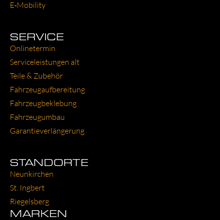
E‑Mobility
SERVICE
Online­ter­min
Ser­vice­leis­tun­gen alt
Tei­le & Zube­hör
Fahr­zeug­auf­be­rei­tung
Fahr­zeug­be­kle­bung
Fahr­zeug­um­bau
Garantie­verlängerung
STANDORTE
Neun­kir­chen
St. Ing­bert
Rie­gels­berg
MARKEN