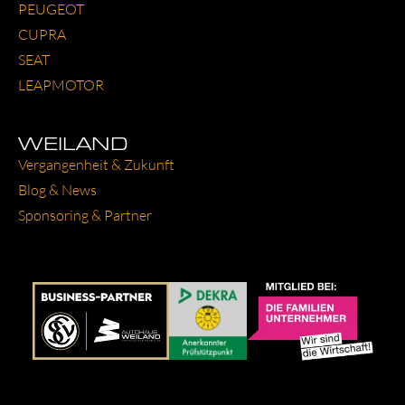
PEU­GEOT
CUP­RA
SEAT
LEAP­MO­TOR
WEILAND
Ver­gan­gen­heit & Zukunft
Blog & News
Spon­so­ring & Part­ner