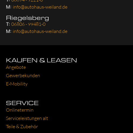
M:
info@autohaus-weiland.de
Riegelsberg
T:
06806 - 99481-0
M:
info@autohaus-weiland.de
KAUFEN & LEASEN
Ange­bo­te
Gewer­be­kun­den
E‑Mobility
SERVICE
Online­ter­min
Ser­vice­leis­tun­gen alt
Tei­le & Zube­hör