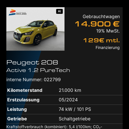
AI
Gebrauchtwagen
14.900 €
19% MwSt.
129€ mtl.
Finanzierung
Peugeot
208
Active 1.2 PureTech
interne Nummer: 022799
Kilometerstand
21.000 km
Erstzulassung
05/2024
Leistung
74 kW / 101 PS
Getriebe
Schaltgetriebe
Kraftstoffverbrauch (kombiniert):
5,4 l/100km
;
CO
-
2