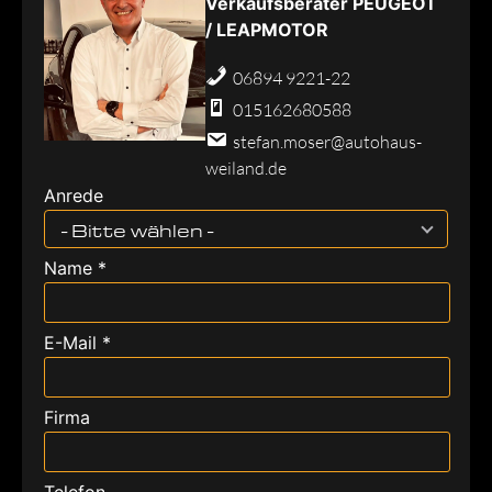
Verkaufsberater PEUGEOT
/ LEAPMOTOR
06894 9221-22
015162680588
stefan.moser@autohaus-
weiland.de
Anrede
- Bitte wählen -
Name *
E-Mail *
Firma
Telefon