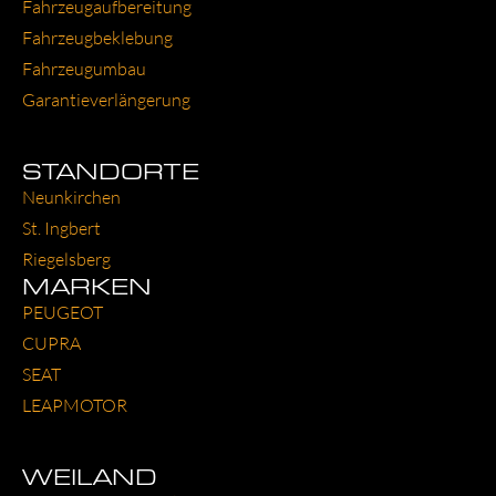
Fahr­zeug­auf­be­rei­tung
Fahr­zeug­be­kle­bung
Fahr­zeug­um­bau
Garantie­verlängerung
STANDORTE
Neun­kir­chen
St. Ing­bert
Rie­gels­berg
MARKEN
PEU­GEOT
CUP­RA
SEAT
LEAP­MO­TOR
WEILAND