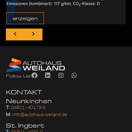
Emissionen (kombiniert):
117 g/km
;
CO
-Klasse:
D
2
anzeigen
Follow Us!
KONTAKT
Neunkirchen
T:
06821 - 40173-0
M:
info@autohaus-weiland.de
St. Ingbert
T:
06894 - 9221-0