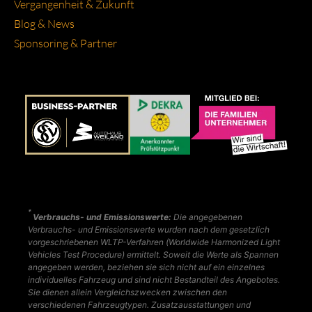
Ver­gan­gen­heit & Zukunft
Blog & News
Spon­so­ring & Part­ner
*
Verbrauchs- und Emissionswerte:
Die angegebenen
Verbrauchs- und Emissionswerte wurden nach dem gesetzlich
vorgeschriebenen WLTP-Verfahren (Worldwide Harmonized Light
Vehicles Test Procedure) ermittelt. Soweit die Werte als Spannen
angegeben werden, beziehen sie sich nicht auf ein einzelnes
individuelles Fahrzeug und sind nicht Bestandteil des Angebotes.
Sie dienen allein Vergleichszwecken zwischen den
verschiedenen Fahrzeugtypen. Zusatzausstattungen und