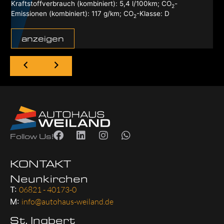
Kraftstoffverbrauch (kombiniert):
5,4 l/100km
;
CO
-
2
Emissionen (kombiniert):
117 g/km
;
CO
-Klasse:
D
2
anzeigen
Follow Us!
KONTAKT
Neunkirchen
T:
06821 - 40173-0
M:
info@autohaus-weiland.de
St. Ingbert