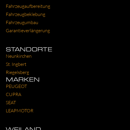
Fahr­zeug­auf­be­rei­tung
Fahr­zeug­be­kle­bung
Fahr­zeug­um­bau
Garantie­verlängerung
STANDORTE
Neun­kir­chen
St. Ing­bert
Rie­gels­berg
MARKEN
PEU­GEOT
CUP­RA
SEAT
LEAP­MO­TOR
WEILAND