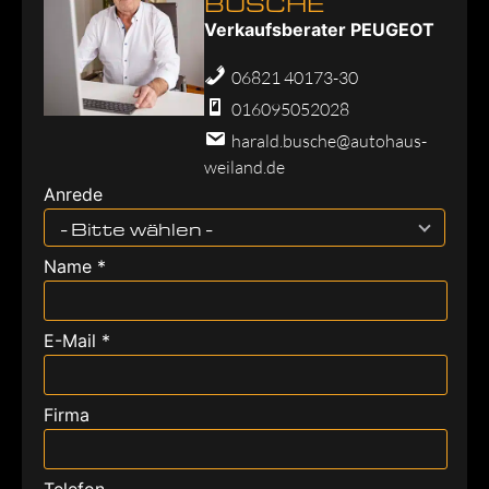
BUSCHE
Verkaufsberater PEUGEOT
06821 40173-30
016095052028
harald.busche@autohaus-
weiland.de
Anrede
- Bitte wählen -
Name *
E-Mail *
Firma
Telefon