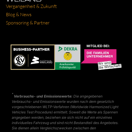
Ver­gan­gen­heit & Zukunft
Blog & News
Spon­so­ring & Part­ner
*
Verbrauchs- und Emissionswerte:
Die angegebenen
Verbrauchs- und Emissionswerte wurden nach dem gesetzlich
vorgeschriebenen WLTP-Verfahren (Worldwide Harmonized Light
Vehicles Test Procedure) ermittelt. Soweit die Werte als Spannen
angegeben werden, beziehen sie sich nicht auf ein einzelnes
individuelles Fahrzeug und sind nicht Bestandteil des Angebotes.
Sie dienen allein Vergleichszwecken zwischen den