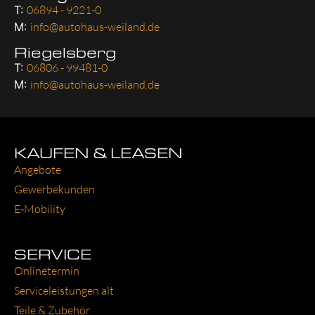
T:
06894 - 9221-0
M:
info@autohaus-weiland.de
Riegelsberg
T:
06806 - 99481-0
M:
info@autohaus-weiland.de
KAUFEN & LEASEN
Ange­bo­te
Gewer­be­kun­den
E‑Mobility
SERVICE
Online­ter­min
Ser­vice­leis­tun­gen alt
Tei­le & Zube­hör