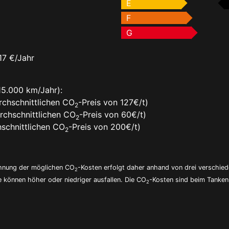
E
F
G
17 €/Jahr
15.000 km/Jahr):
rchschnittlichen CO
-Preis von 127€/t)
2
rchschnittlichen CO
-Preis von 60€/t)
2
schnittlichen CO
-Preis von 200€/t)
2
echnung der möglichen CO
-Kosten erfolgt daher anhand von drei verschie
2
e können höher oder niedriger ausfallen. Die CO
-Kosten sind beim Tanken 
2