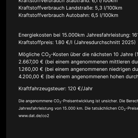
Kraftstoffverbrauch Stadtrand:
6,1 l/100km
Kraftstoffverbrauch Landstraße:
5,3 l/100km
Kraftstoffverbrauch Autobahn:
6,5 l/100km
Energiekosten bei 15.000km Jahresfahrleistung:
16
Kraftstoffpreis:
1.80 €/l (Jahresdurchschnitt 2025)
Mögliche CO
-Kosten über die nächsten 10 Jahre (
2
2.667,00 € (bei einem angenommenen mittleren du
1.260,00 € (bei einem angenommenen niedrigen du
4.200,00 € (bei einem angenommenen hohen durch
Kraftfahrzeugsteuer:
120 €/Jahr
Die angenommene CO
-Preisentwicklung ist unsicher. Die Ber
2
Jahresfahrleistung von 15.000 km. Die tatsächlichen CO
-Preis
2
www.dat.de/co2